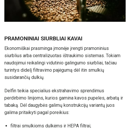
PRAMONINIAI SIURBLIAI KAVAI
Ekonomiškai prasminga įmonėje įrengti pramoninius
siurblius arba centralizuotas ištraukimo sistemas. Tokiam
naudojimui reikalingi vidutinio galingumo siurbliai, tačiau
turintys didelį filtravimo pajėgumą dėl itin smulkių
susidarančių dulkių.
Delfin teikia specialius ekstrahavimo sprendimus
perdirbimo linijoms, kurios gamina kavos pupeles, arbatą ir
tabaką. Dėl daugybės galimų konstrukcijų variantų juos
galima pritaikyti pagal poreikius:
filtrai smulkioms dulkėms ir HEPA filtrai;