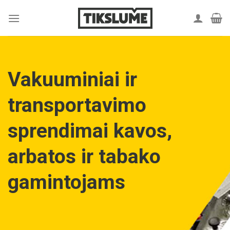
Skip
to
content
Vakuuminiai ir
transportavimo
sprendimai kavos,
arbatos ir tabako
gamintojams