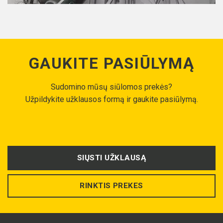
GAUKITE PASIŪLYMĄ
Sudomino mūsų siūlomos prekės?
Užpildykite užklausos formą ir gaukite pasiūlymą.
SIŲSTI UŽKLAUSĄ
RINKTIS PREKES