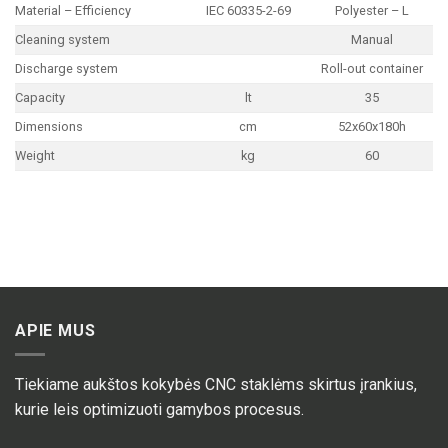
Material – Efficiency
IEC 60335-2-69
Polyester – L
Cleaning system
Manual
Discharge system
Roll-out container
Capacity
lt
35
Dimensions
cm
52x60x180h
Weight
kg
60
APIE MUS
Tiekiame aukštos kokybės CNC staklėms skirtus įrankius,
kurie leis optimizuoti gamybos procesus.