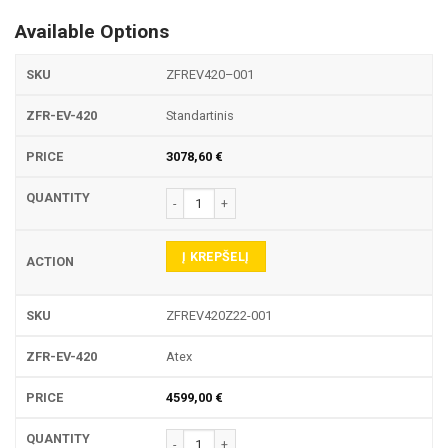
Available Options
ZFREV420–001
Standartinis
3078,60
€
produkto kiekis: ZFR EV 420 PRAMONINIS SURIN
Į KREPŠELĮ
ZFREV420Z22-001
Atex
4599,00
€
produkto kiekis: ZFR EV 420 PRAMONINIS SURIN