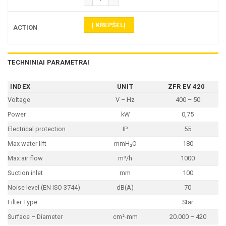
Į KREPŠELĮ
TECHNINIAI PARAMETRAI
INDEX
UNIT
ZFR EV 420
Voltage
V – Hz
400 – 50
Power
kW
0,75
Electrical protection
IP
55
Max water lift
mmH₂O
180
Max air flow
m³/h
1000
Suction inlet
mm
100
Noise level (EN ISO 3744)
dB(A)
70
Filter Type
Star
Surface – Diameter
cm²-mm
20.000 – 420