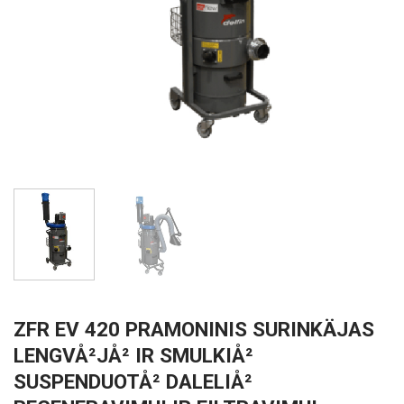
ZFR EV 420 PRAMONINIS SURINKÄJAS
LENGVÅ²JÅ² IR SMULKIÅ²
SUSPENDUOTÅ² DALELIÅ²