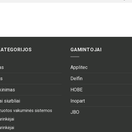
KATEGORIJOS
GAMINTOJAI
as
Applitec
as
Delfin
ekinimas
HOBE
i siurbliai
Inopart
izuotos vakuminės sistemos
JBO
rinkėjai
rinkėjai