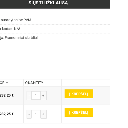
SIŲSTI UŽKLAUSĄ
s nurodytos be PVM
o kodas:
N/A
ja:
Pramoniniai siurbliai
ICE
QUANTITY
Į KREPŠELĮ
produkto kiekis: XTRACTOR 75 AF PRAMONINIS SIURBLYS
232,25
€
Į KREPŠELĮ
produkto kiekis: XTRACTOR 75 AF PRAMONINIS SIURBLYS
232,25
€