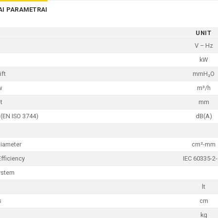
AI PARAMETRAI
UNIT
V – Hz
kW
ift
mmH₂O
w
m³/h
t
mm
 (EN ISO 3744)
dB(A)
Diameter
cm²-mm
Efficiency
IEC 60335-2
ystem
lt
s
cm
kg