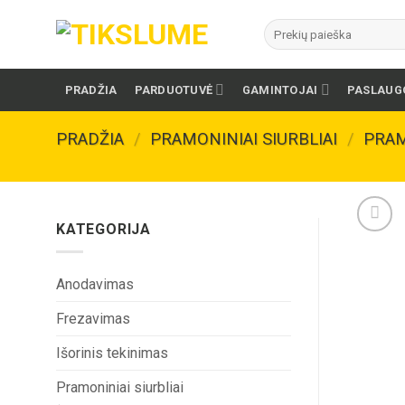
Skip
Ieškoti:
to
content
PRADŽIA
PARDUOTUVĖ
GAMINTOJAI
PASLAUG
PRADŽIA
/
PRAMONINIAI SIURBLIAI
/
PRAM
KATEGORIJA
Anodavimas
Frezavimas
Išorinis tekinimas
Pramoniniai siurbliai