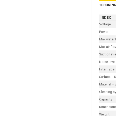
TECHNINI
INDEX
Voltage
Power
Max water l
Max air flo
Suction inle
Noise level
Filter Type
Surface – 
Material – 
Cleaning s
Capacity
Dimension
Weight