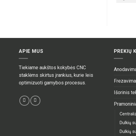
APIE MUS
PREKIŲ 
Tiekiame aukštos kokybės CNC
Anodavim
staklėms skirtus įrankius, kurie leis
Frezavim
optimizuoti gamybos procesus.
Išorinis t
Pramoninia
Central
Dulkių su
Dulkių su