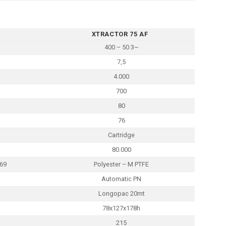
XTRACTOR 75 AF
400 – 50 3~
7,5
4.000
700
80
76
Cartridge
80.000
-69
Polyester – M PTFE
Automatic PN
Longopac 20mt
78x127x178h
215