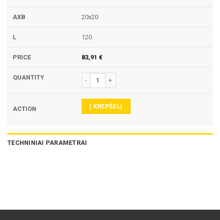
20x20
120
83,91
€
produkto kiekis: W750 LAIKIKLIS
Į KREPŠELĮ
TECHNINIAI PARAMETRAI