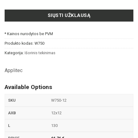
SIŲSTI UŽKLAUSĄ
* Kainos nurodytos be PVM
Produkto kodas:
W750
Kategorija:
Išorinis tekinimas
Applitec
Available Options
W750-12
12x12
130