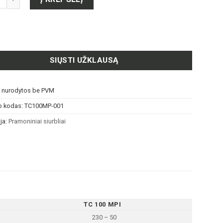
SIŲSTI UŽKLAUSĄ
s nurodytos be PVM
o kodas:
TC100MP-001
ja:
Pramoniniai siurbliai
TC 100 MPI
230 – 50