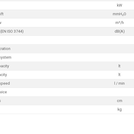
kW
ift
mmH₂O
w
m³/h
 (EN ISO 3744)
dB(A)
tration
system
pacity
lt
city
lt
 speed
l / min
vice
s
cm
kg