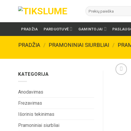
Skip
Ieškoti:
to
content
PRADŽIA
PARDUOTUVĖ
GAMINTOJAI
PASLAUG
PRADŽIA
/
PRAMONINIAI SIURBLIAI
/
PRAM
KATEGORIJA
Anodavimas
Frezavimas
Išorinis tekinimas
Pramoniniai siurbliai