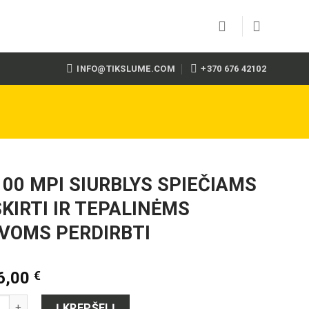
INFO@TIKSLUME.COM
+370 676 42102
00 MPI SIURBLYS SPIEČIAMS
KIRTI IR TEPALINĖMS
VOMS PERDIRBTI
6,00
€
to kiekis: TC100 MPI SIURBLYS SPIEČIAMS ATSKIRTI IR TEPAL
Į KREPŠELĮ