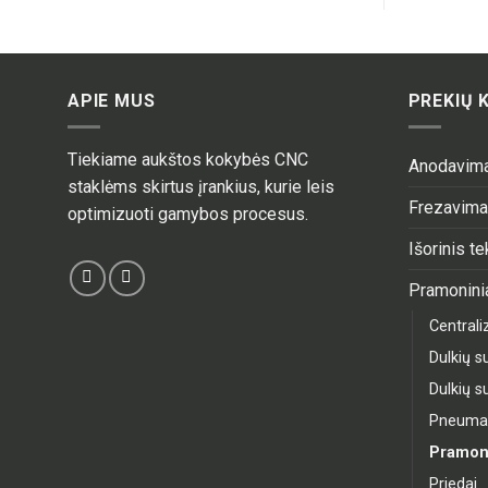
APIE MUS
PREKIŲ 
Tiekiame aukštos kokybės CNC
Anodavim
staklėms skirtus įrankius, kurie leis
Frezavim
optimizuoti gamybos procesus.
Išorinis t
Pramoninia
Central
Dulkių su
Dulkių su
Pneumati
Pramoni
Priedai