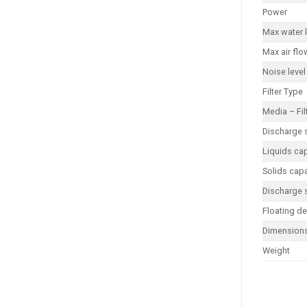
Power
Max water l
Max air flo
Noise level
Filter Type
Media – Fil
Discharge 
Liquids ca
Solids capa
Discharge
Floating de
Dimension
Weight