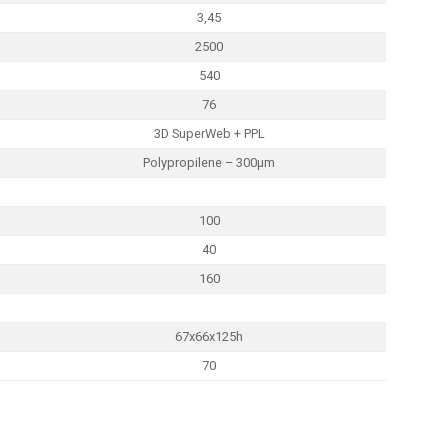
3,45
2500
540
76
3D SuperWeb + PPL
Polypropilene – 300µm
100
40
160
67x66x125h
70