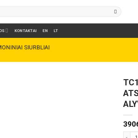
OS
KONTAKTAI
EN
LT
ONINIAI SIURBLIAI
TC1
ATS
ALY
390
produk