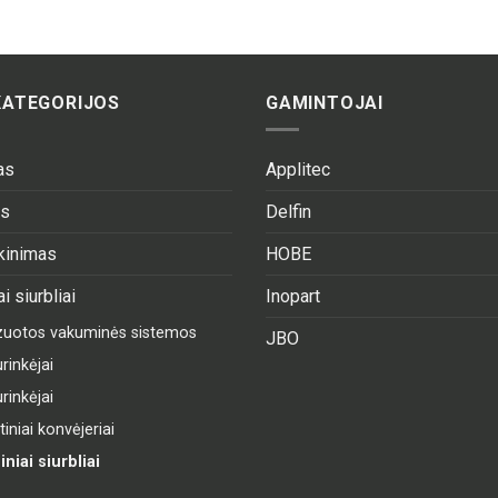
KATEGORIJOS
GAMINTOJAI
as
Applitec
as
Delfin
ekinimas
HOBE
i siurbliai
Inopart
izuotos vakuminės sistemos
JBO
rinkėjai
rinkėjai
niai konvėjeriai
niai siurbliai