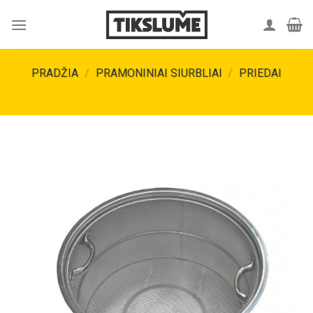
Skip
to
content
PRADŽIA
/
PRAMONINIAI SIURBLIAI
/
PRIEDAI