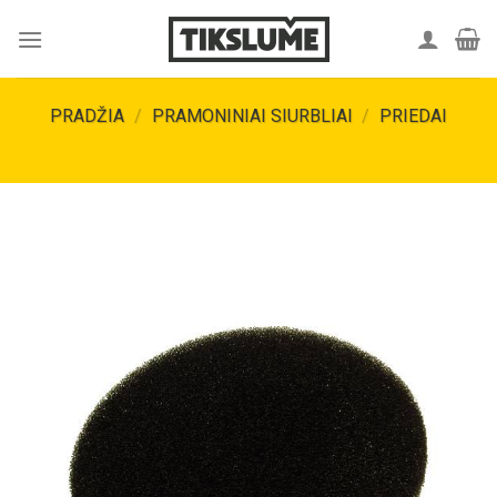
Skip
to
content
PRADŽIA
/
PRAMONINIAI SIURBLIAI
/
PRIEDAI