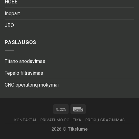
HOBE
Inopart
JBO
PASLAUGOS
Titano anodavimas
Tepalo filtravimas
CNC operatorių mokymai
KONTAKTAI
PRIVATUMO POLITIKA
PREKIŲ GRĄŽINIMAS
2026 ©
Tikslume