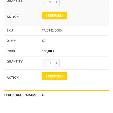
produkto kiekis: NERŪDIJANČIO PLIENO GRINDŲ 
Į KREPŠELĮ
TA.0142.0000
50
163,80
€
produkto kiekis: NERŪDIJANČIO PLIENO GRINDŲ 
Į KREPŠELĮ
TECHNINIAI PARAMETRAI