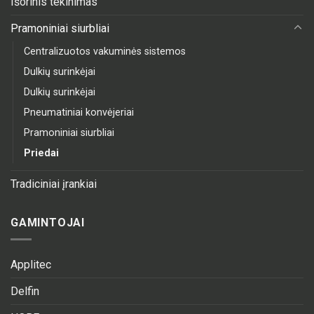
Išorinis tekinimas
Pramoniniai siurbliai
Centralizuotos vakuminės sistemos
Dulkių surinkėjai
Dulkių surinkėjai
Pneumatiniai konvėjeriai
Pramoniniai siurbliai
Priedai
Tradiciniai įrankiai
GAMINTOJAI
Applitec
Delfin