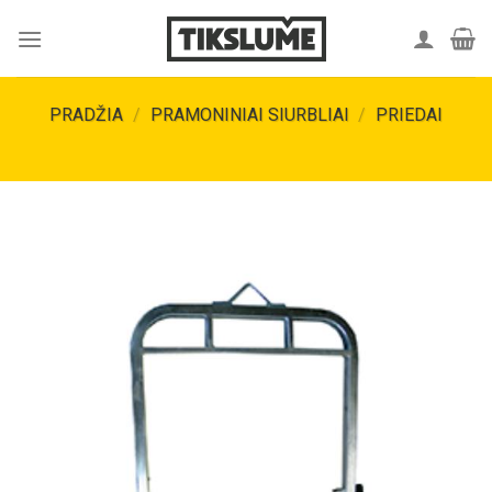
Skip
to
content
PRADŽIA
/
PRAMONINIAI SIURBLIAI
/
PRIEDAI