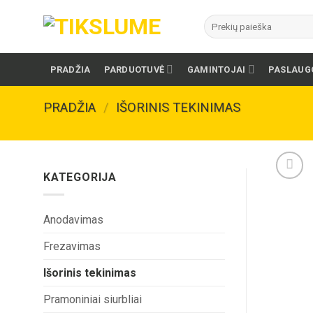
Skip
Ieškoti:
to
content
PRADŽIA
PARDUOTUVĖ
GAMINTOJAI
PASLAUG
PRADŽIA
/
IŠORINIS TEKINIMAS
KATEGORIJA
Anodavimas
Frezavimas
Išorinis tekinimas
Pramoniniai siurbliai