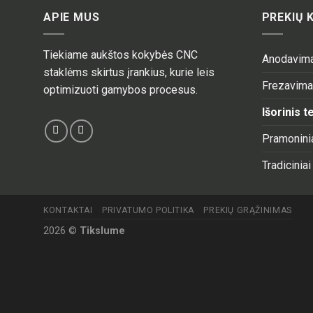
APIE MUS
PREKIŲ 
Tiekiame aukštos kokybės CNC
Anodavim
staklėms skirtus įrankius, kurie leis
Frezavim
optimizuoti gamybos procesus.
Išorinis 
Pramoninia
Tradiciniai
KONTAKTAI
PRIVATUMO POLITIKA
PREKIŲ GRĄŽINIMAS
2026 ©
Tikslume