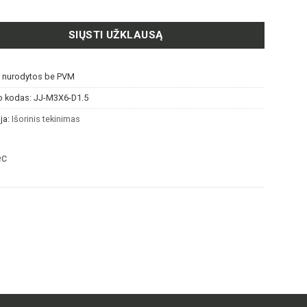
SIŲSTI UŽKLAUSĄ
s nurodytos be PVM
o kodas:
JJ-M3X6-D1.5
ja:
Išorinis tekinimas
ec