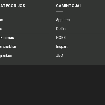
KATEGORIJOS
GAMINTOJAI
as
Applitec
as
Delfin
tekinimas
HOBE
i siurbliai
Inopart
 įrankiai
JBO