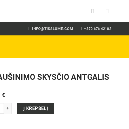
INFO@TIKSLUME.COM
+370 676 42102
AUŠINIMO SKYSČIO ANTGALIS
6
€
to kiekis: JJ AUŠINIMO SKYSČIO ANTGALIS
Į KREPŠELĮ