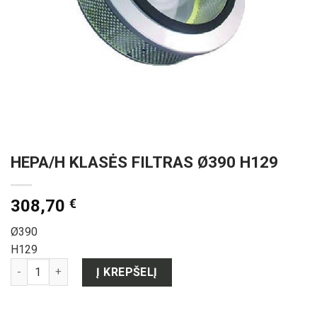
HEPA/H KLASĖS FILTRAS Ø390 H129
308,70
€
Ø390
H129
produkto kiekis: HEPA/H KLASĖS FILTRAS Ø390 H129
Į KREPŠELĮ