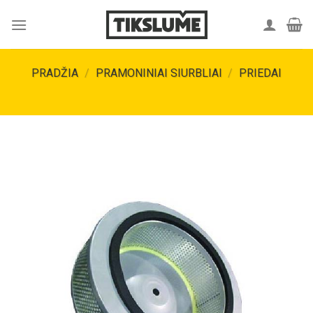
Skip
to
content
PRADŽIA
/
PRAMONINIAI SIURBLIAI
/
PRIEDAI