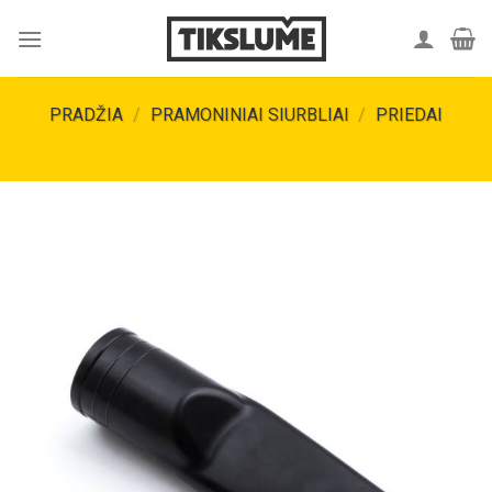
Skip
to
content
PRADŽIA
/
PRAMONINIAI SIURBLIAI
/
PRIEDAI