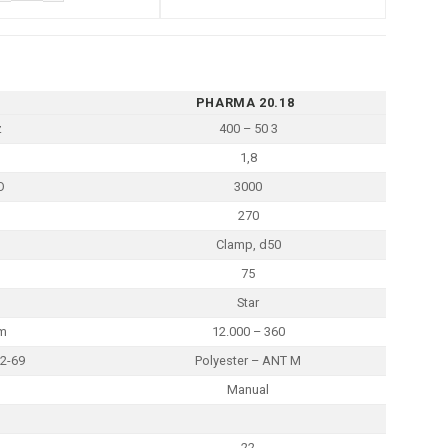
PHARMA 20.18
z
400 – 50 3
1,8
O
3000
270
Clamp, d50
75
Star
m
12.000 – 360
-2-69
Polyester – ANT M
Manual
22