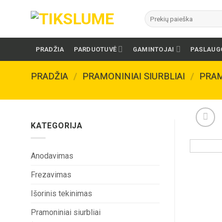
Skip
Ieškoti:
to
content
PRADŽIA
PARDUOTUVĖ
GAMINTOJAI
PASLAUG
PRADŽIA
/
PRAMONINIAI SIURBLIAI
/
PRAM
KATEGORIJA
Anodavimas
Frezavimas
Išorinis tekinimas
Pramoniniai siurbliai