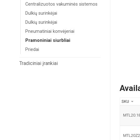
Centralizuotos vakuminės sistemos
Dulkių surinkėjai
Dulkių surinkėjai
Pneumatiniai konvėjeriai
Pramoniniai siurbliai
Priedai
Tradiciniai įrankiai
Avail
SKU
MTL20.18
MTL20Z2