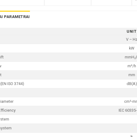
AI PARAMETRAI
UNIT
V – H
kW
ift
mmH₂
w
m³/h
t
mm
 (EN ISO 3744)
dB(A)
Diameter
cm²-m
Efficiency
IEC 60335
ystem
system
lt