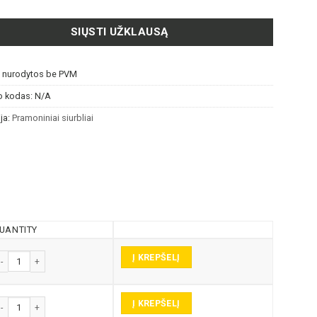
SIŲSTI UŽKLAUSĄ
s nurodytos be PVM
o kodas:
N/A
ja:
Pramoniniai siurbliai
UANTITY
Į KREPŠELĮ
produkto kiekis: MTL 20.18 STAND/ATEX KOMPAKTIŠKAS SIURBLYS FARMACIJOS
Į KREPŠELĮ
produkto kiekis: MTL 20.18 STAND/ATEX KOMPAKTIŠKAS SIURBLYS FARMACIJOS