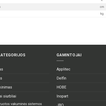
s
cm
kg
KATEGORIJOS
GAMINTOJAI
as
Applitec
as
Delfin
ekinimas
HOBE
i siurbliai
Inopart
izuotos vakuminės sistemos
JBO