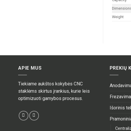
Dimension
Weight
APIE MUS
PREKIŲ 
Tiekiame aukštos kokybės CNC
Anodavim
staklėms skirtus įrankius, kurie leis
Frezavim
optimizuoti gamybos procesus.
Išorinis t
Pramoninia
Central