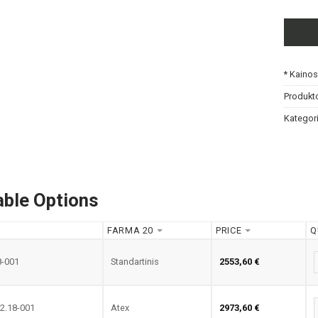
* Kaino
Produkt
Kategori
able Options
FARMA 20
PRICE
Q
-001
Standartinis
2553,60
€
2.18-001
Atex
2973,60
€