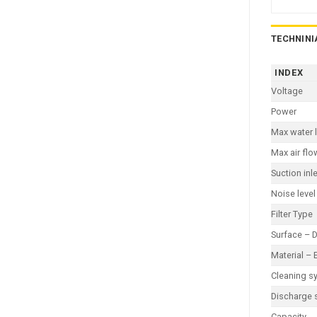
TECHNINI
INDEX
Voltage
Power
Max water l
Max air flo
Suction inle
Noise level
Filter Type
Surface – 
Material – 
Cleaning s
Discharge 
Capacity