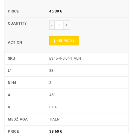
46,39
€
produkto kiekis: E345-R GRAVIRAVIMO FREZA
Į KREPŠELĮ
E345-R-0.04-TIALN
33
3
45°
0.04
TIALN
38,60
€