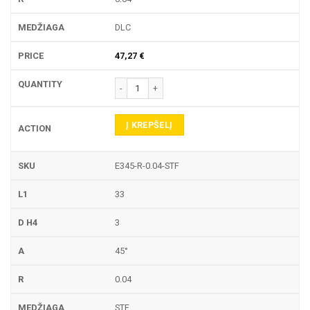
DLC
47,27
€
produkto kiekis: E345-R GRAVIRAVIMO FREZA
Į KREPŠELĮ
E345-R-0.04-STF
33
3
45°
0.04
STF