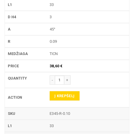
33
3
45°
0.09
TICN
38,60
€
produkto kiekis: E345-R GRAVIRAVIMO FREZA
Į KREPŠELĮ
E345-R-0.10
33