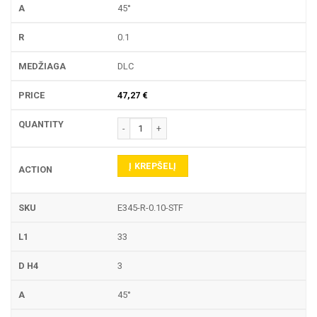
45°
0.1
DLC
47,27
€
produkto kiekis: E345-R GRAVIRAVIMO FREZA
Į KREPŠELĮ
E345-R-0.10-STF
33
3
45°