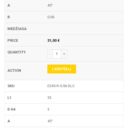
45°
0.06
31,00
€
produkto kiekis: E345-R GRAVIRAVIMO FREZA
Į KREPŠELĮ
E345-R-0.06-DLC
33
3
45°