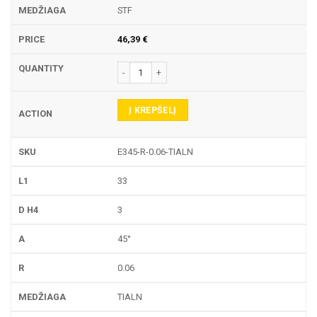
STF
46,39
€
produkto kiekis: E345-R GRAVIRAVIMO FREZA
Į KREPŠELĮ
E345-R-0.06-TIALN
33
3
45°
0.06
TIALN