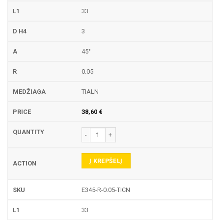
33
3
45°
0.05
TIALN
38,60
€
produkto kiekis: E345-R GRAVIRAVIMO FREZA
Į KREPŠELĮ
E345-R-0.05-TICN
33