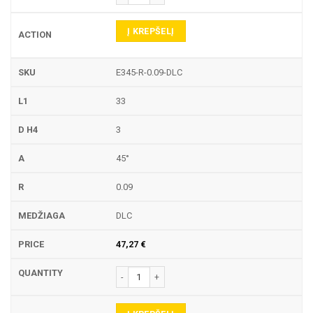
Į KREPŠELĮ
E345-R-0.09-DLC
33
3
45°
0.09
DLC
47,27
€
produkto kiekis: E345-R GRAVIRAVIMO FREZA