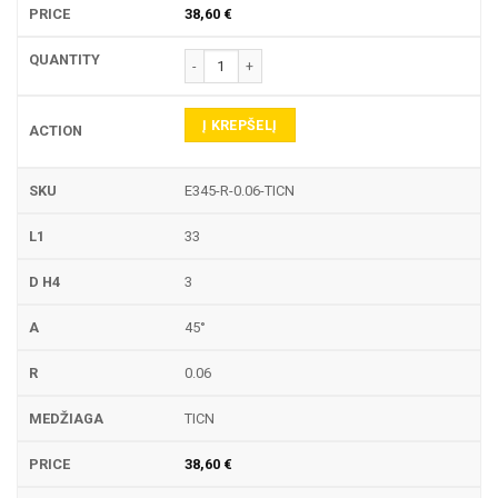
38,60
€
produkto kiekis: E345-R GRAVIRAVIMO FREZA
Į KREPŠELĮ
E345-R-0.06-TICN
33
3
45°
0.06
TICN
38,60
€