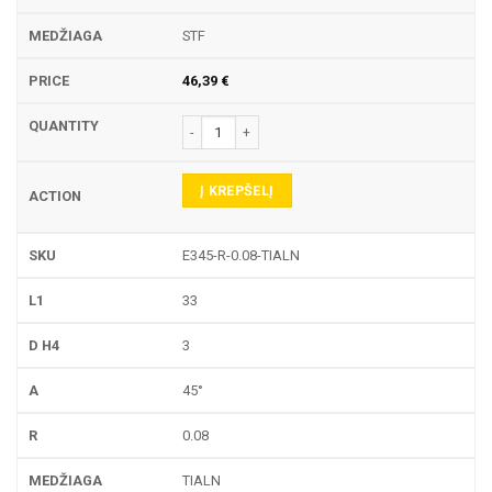
STF
46,39
€
produkto kiekis: E345-R GRAVIRAVIMO FREZA
Į KREPŠELĮ
E345-R-0.08-TIALN
33
3
45°
0.08
TIALN