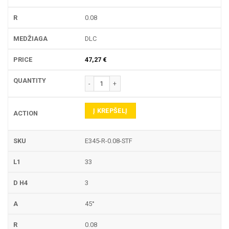
0.08
DLC
47,27
€
produkto kiekis: E345-R GRAVIRAVIMO FREZA
Į KREPŠELĮ
E345-R-0.08-STF
33
3
45°
0.08