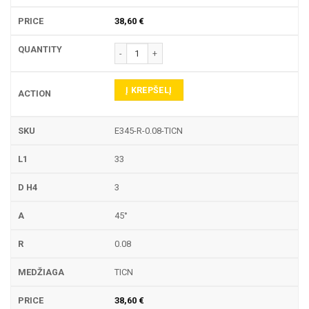
38,60
€
produkto kiekis: E345-R GRAVIRAVIMO FREZA
Į KREPŠELĮ
E345-R-0.08-TICN
33
3
45°
0.08
TICN
38,60
€