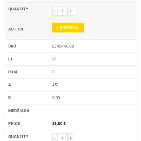
produkto kiekis: E345-R GRAVIRAVIMO FREZA
Į KREPŠELĮ
E345-R-0.09
33
3
45°
0.09
31,00
€
produkto kiekis: E345-R GRAVIRAVIMO FREZA