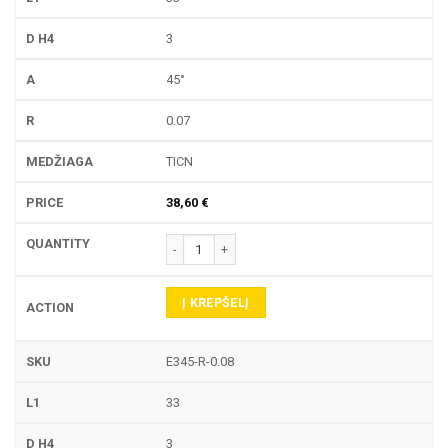
3
45°
0.07
TICN
38,60
€
produkto kiekis: E345-R GRAVIRAVIMO FREZA
Į KREPŠELĮ
E345-R-0.08
33
3