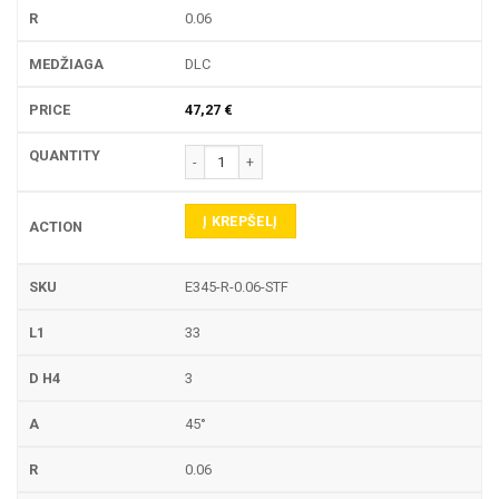
0.06
DLC
47,27
€
produkto kiekis: E345-R GRAVIRAVIMO FREZA
Į KREPŠELĮ
E345-R-0.06-STF
33
3
45°
0.06