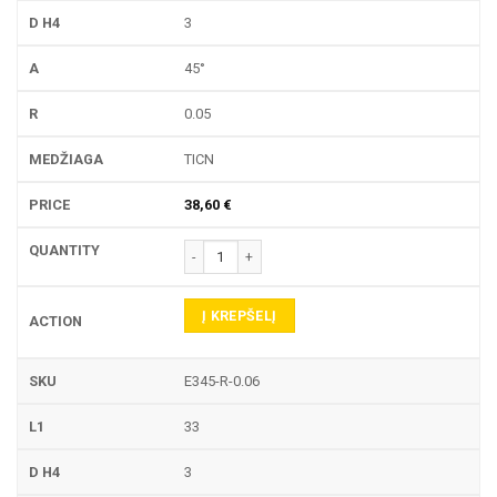
3
45°
0.05
TICN
38,60
€
produkto kiekis: E345-R GRAVIRAVIMO FREZA
Į KREPŠELĮ
E345-R-0.06
33
3