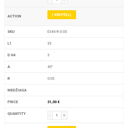
Į KREPŠELĮ
E345-R-0.05
33
3
45°
0.05
31,00
€
produkto kiekis: E345-R GRAVIRAVIMO FREZA