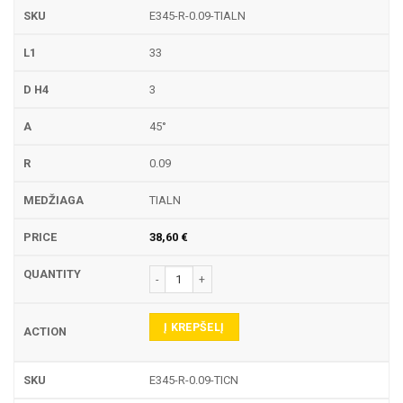
E345-R-0.09-TIALN
33
3
45°
0.09
TIALN
38,60
€
produkto kiekis: E345-R GRAVIRAVIMO FREZA
Į KREPŠELĮ
E345-R-0.09-TICN