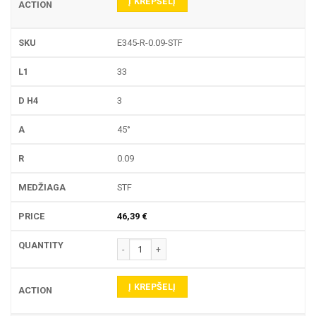
Į KREPŠELĮ
E345-R-0.09-STF
33
3
45°
0.09
STF
46,39
€
produkto kiekis: E345-R GRAVIRAVIMO FREZA
Į KREPŠELĮ