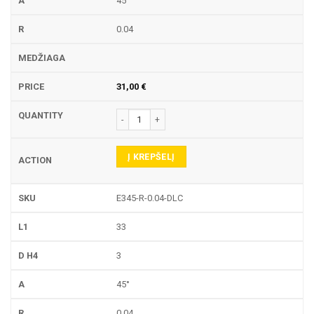
45°
0.04
31,00
€
produkto kiekis: E345-R GRAVIRAVIMO FREZA
Į KREPŠELĮ
E345-R-0.04-DLC
33
3
45°
0.04