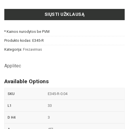
SIŲSTI UŽKLAUSĄ
* Kainos nurodytos be PVM
Produkto kodas:
E345-R
Kategorija:
Frezavimas
Applitec
Available Options
E345-R-0.04
33
3