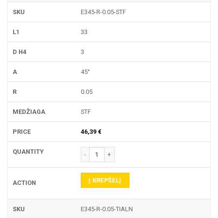
E345-R-0.05-STF
33
3
45°
0.05
STF
46,39
€
produkto kiekis: E345-R GRAVIRAVIMO FREZA
Į KREPŠELĮ
E345-R-0.05-TIALN