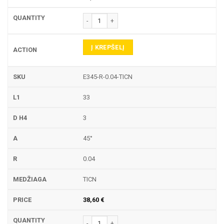
produkto kiekis: E345-R GRAVIRAVIMO FREZA
Į KREPŠELĮ
E345-R-0.04-TICN
33
3
45°
0.04
TICN
38,60
€
produkto kiekis: E345-R GRAVIRAVIMO FREZA