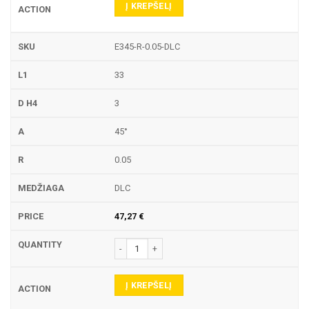
Į KREPŠELĮ
E345-R-0.05-DLC
33
3
45°
0.05
DLC
47,27
€
produkto kiekis: E345-R GRAVIRAVIMO FREZA
Į KREPŠELĮ