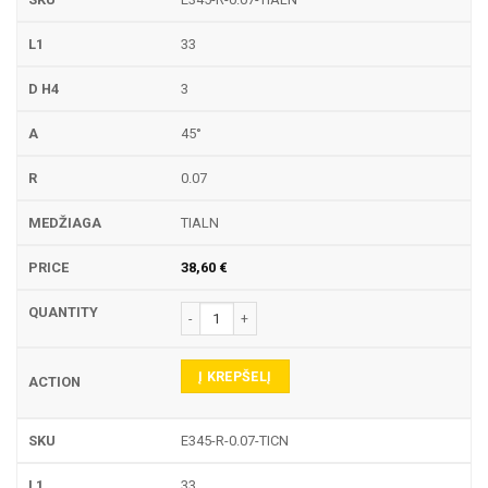
33
3
45°
0.07
TIALN
38,60
€
produkto kiekis: E345-R GRAVIRAVIMO FREZA
Į KREPŠELĮ
E345-R-0.07-TICN
33