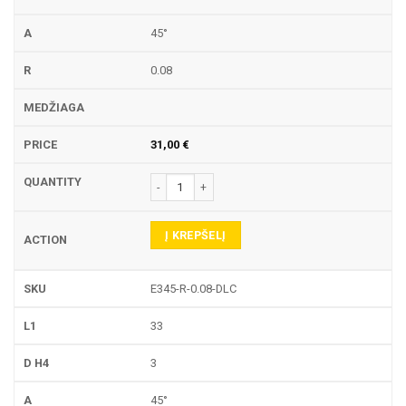
45°
0.08
31,00
€
produkto kiekis: E345-R GRAVIRAVIMO FREZA
Į KREPŠELĮ
E345-R-0.08-DLC
33
3
45°