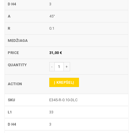
3
45°
0.1
31,00
€
produkto kiekis: E345-R GRAVIRAVIMO FREZA
Į KREPŠELĮ
E345-R-0.10-DLC
33
3