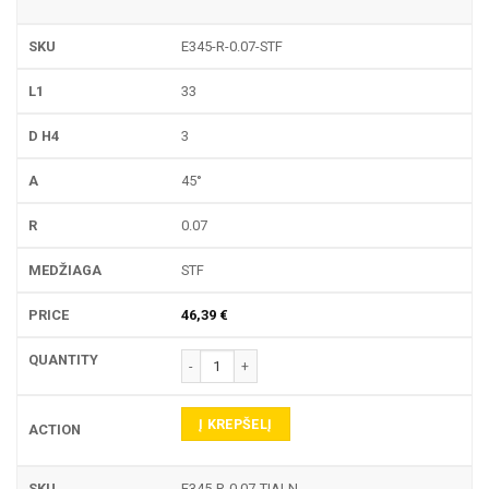
E345-R-0.07-STF
33
3
45°
0.07
STF
46,39
€
produkto kiekis: E345-R GRAVIRAVIMO FREZA
Į KREPŠELĮ
E345-R-0.07-TIALN