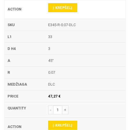
Į KREPŠELĮ
E345-R-0.07-DLC
33
3
45°
0.07
DLC
47,27
€
produkto kiekis: E345-R GRAVIRAVIMO FREZA
Į KREPŠELĮ