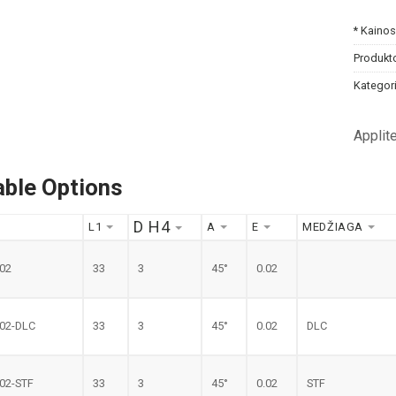
* Kaino
Produkt
Kategori
Applit
able Options
D H4
L1
A
E
MEDŽIAGA
.02
33
3
45°
0.02
.02-DLC
33
3
45°
0.02
DLC
.02-STF
33
3
45°
0.02
STF