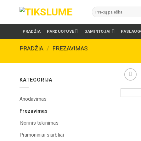
Skip
Ieškoti:
to
content
PRADŽIA
PARDUOTUVĖ
GAMINTOJAI
PASLAUG
PRADŽIA
/
FREZAVIMAS
KATEGORIJA
Anodavimas
Frezavimas
Išorinis tekinimas
Pramoniniai siurbliai