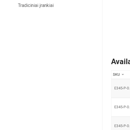
Tradiciniai įrankiai
Avail
SKU
E345-P-0
E345-P-0
E345-P-0