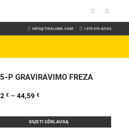
INFO@TIKSLUME.COM
+370 676 42102
5-P GRAVIRAVIMO FREZA
22
€
–
44,59
€
SIŲSTI UŽKLAUSĄ