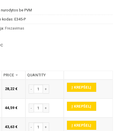
s nurodytos be PVM
o kodas:
E345-P
ja:
Frezavimas
ec
PRICE
QUANTITY
Į KREPŠELĮ
produkto kiekis: E345-P GRAVIRAVIMO FREZA
28,22
€
Į KREPŠELĮ
produkto kiekis: E345-P GRAVIRAVIMO FREZA
44,59
€
Į KREPŠELĮ
produkto kiekis: E345-P GRAVIRAVIMO FREZA
43,63
€