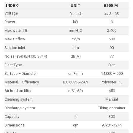
INDEX
UNIT
B200 M
Voltage
V – Hz
230 – 50
Power
kW
3
Max water lift
mmH₂O
2.400
Max air flow
m³/h
600
Suction inlet
mm
90
Noise level (EN ISO 3744)
dB(A)
77
Filter Type
Star
Surface – Diameter
cm²-mm
14.000 – 500
Material – Efficiency
IEC 60335-2-69
Polyester – L
Air load on filter
m³/m²/h
450
Cleaning system
Manual
Discharge system
Tilting container
Capacity
lt
300
Dimensions
cm
93x81x124h