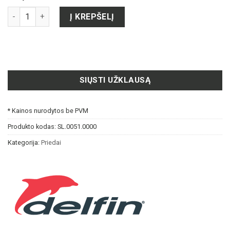
produkto kiekis: ATSARGINĖ SILIKONO JUOSTELĖ FIKSUOTAM
Į KREPŠELĮ
SIŲSTI UŽKLAUSĄ
* Kainos nurodytos be PVM
Produkto kodas:
SL.0051.0000
Kategorija:
Priedai