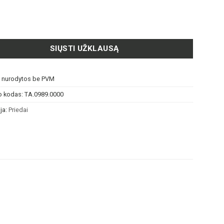
SIŲSTI UŽKLAUSĄ
s nurodytos be PVM
o kodas:
TA.0989.0000
ja:
Priedai