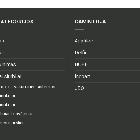
KATEGORIJOS
GAMINTOJAI
as
Applitec
as
Delfin
ekinimas
HOBE
i siurbliai
Inopart
izuotos vakuminės sistemos
JBO
rinkėjai
rinkėjai
niai konvėjeriai
iai siurbliai