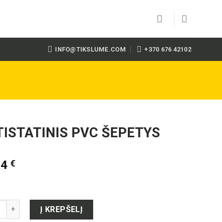
INFO@TIKSLUME.COM
+370 676 42102
ISTATINIS PVC ŠEPETYS
54
€
to kiekis: ANTISTATINIS PVC ŠEPETYS
Į KREPŠELĮ