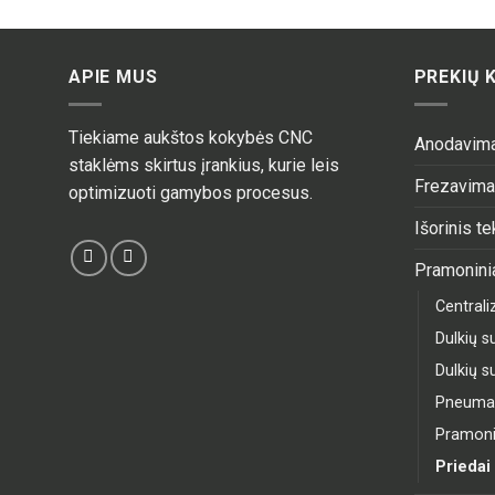
APIE MUS
PREKIŲ 
Tiekiame aukštos kokybės CNC
Anodavim
staklėms skirtus įrankius, kurie leis
Frezavim
optimizuoti gamybos procesus.
Išorinis t
Pramoninia
Central
Dulkių su
Dulkių su
Pneumati
Pramonin
Priedai