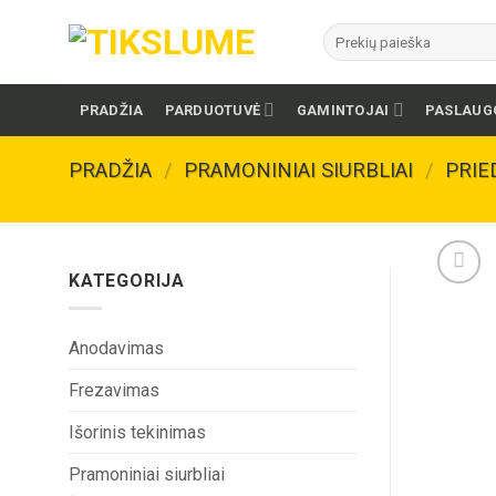
Skip
Ieškoti:
to
content
PRADŽIA
PARDUOTUVĖ
GAMINTOJAI
PASLAUG
PRADŽIA
/
PRAMONINIAI SIURBLIAI
/
PRIE
KATEGORIJA
Anodavimas
Frezavimas
Išorinis tekinimas
Pramoniniai siurbliai