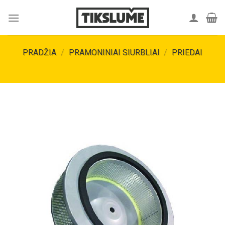
Skip
to
content
PRADŽIA
/
PRAMONINIAI SIURBLIAI
/
PRIEDAI