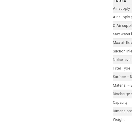
INDEX
Air supply
Air supply 
Ø Air supp
Max water l
Max air flo
Suction inle
Noise level
Filter Type
Surface – 
Material – 
Discharge 
Capacity
Dimension
Weight