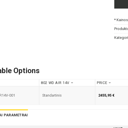
* Kaino
Produkt
Kategori
able Options
802 WD AIR 14V
PRICE
R14V-001
Standartinis
2455,95
€
AI PARAMETRAI