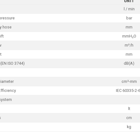
UNIT
l / min
pressure
bar
ly hose
mm
ift
mmH₂O
w
m³/h
t
mm
 (EN ISO 3744)
dB(A)
Diameter
cm²-mm
Efficiency
IEC 60335-2-
system
lt
s
cm
kg