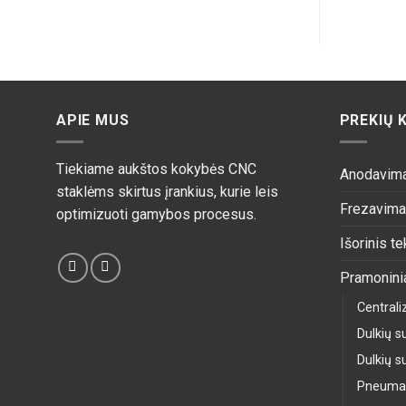
APIE MUS
PREKIŲ 
Tiekiame aukštos kokybės CNC
Anodavim
staklėms skirtus įrankius, kurie leis
Frezavim
optimizuoti gamybos procesus.
Išorinis t
Pramoninia
Central
Dulkių su
Dulkių su
Pneumati