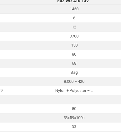
802 WD AIR 14V
1458
6
12
3700
150
80
68
Bag
8.000 – 420
69
Nylon + Polyester – L
80
53x59x100h
33