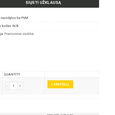
SIŲSTI UŽKLAUSĄ
s nurodytos be PVM
o kodas:
N/A
ja:
Pramoniniai siurbliai
QUANTITY
Į KREPŠELĮ
produkto kiekis: 802WD AIR 14V SUSLĖGTO ORO PRAMONINIS SIURBLYS