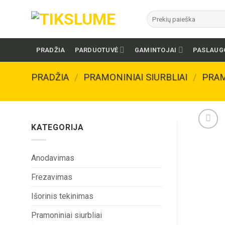
Skip
Ieškoti:
to
content
PRADŽIA
PARDUOTUVĖ
GAMINTOJAI
PASLAUG
PRADŽIA
/
PRAMONINIAI SIURBLIAI
/
PRAM
KATEGORIJA
Anodavimas
Frezavimas
Išorinis tekinimas
Pramoniniai siurbliai