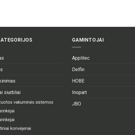
KATEGORIJOS
GAMINTOJAI
as
Applitec
as
Delfin
ekinimas
HOBE
i siurbliai
Inopart
izuotos vakuminės sistemos
JBO
rinkėjai
rinkėjai
niai konvėjeriai