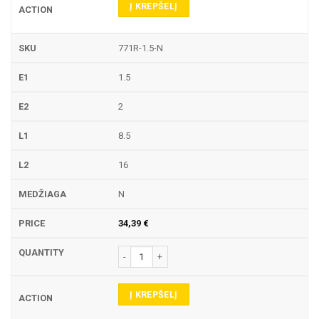
Į KREPŠELĮ
771R-1.5-N
1.5
2
8.5
16
N
34,39
€
produkto kiekis: 771R TEKINIMO PLOKŠTELĖ
Į KREPŠELĮ