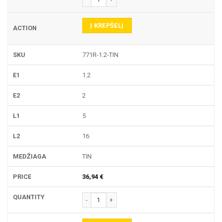
Į KREPŠELĮ
771R-1.2-TIN
1.2
2
5
16
TIN
36,94
€
produkto kiekis: 771R TEKINIMO PLOKŠTELĖ