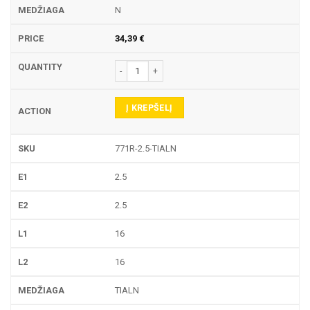
N
34,39
€
produkto kiekis: 771R TEKINIMO PLOKŠTELĖ
Į KREPŠELĮ
771R-2.5-TIALN
2.5
2.5
16
16
TIALN