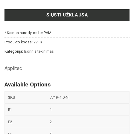
SIŲSTI UŽKLAUSĄ
* Kainos nurodytos be PVM
Produkto kodas:
771R
Kategorija:
Išorinis tekinimas
Applitec
Available Options
771R-1.0-N
1
2