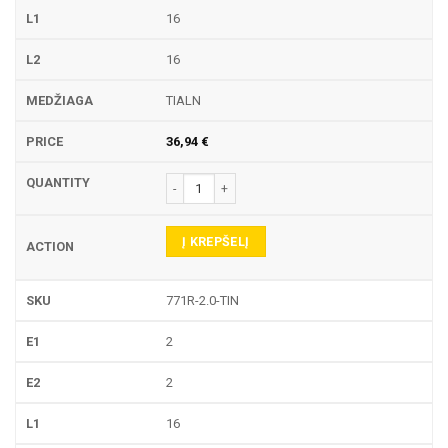
16
16
TIALN
36,94
€
produkto kiekis: 771R TEKINIMO PLOKŠTELĖ
Į KREPŠELĮ
771R-2.0-TIN
2
2
16