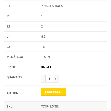
771R-1.5-TIALN
1.5
2
8.5
16
TIALN
36,94
€
produkto kiekis: 771R TEKINIMO PLOKŠTELĖ
Į KREPŠELĮ
771R-1.5-TIN