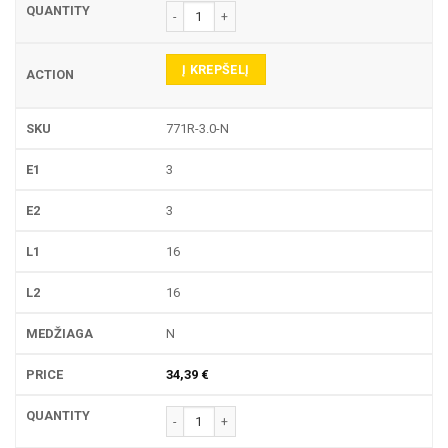
produkto kiekis: 771R TEKINIMO PLOKŠTELĖ
Į KREPŠELĮ
771R-3.0-N
3
3
16
16
N
34,39
€
produkto kiekis: 771R TEKINIMO PLOKŠTELĖ