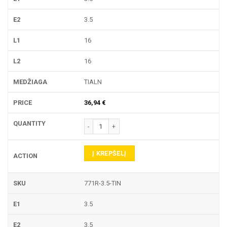
3.5
16
16
TIALN
36,94
€
produkto kiekis: 771R TEKINIMO PLOKŠTELĖ
Į KREPŠELĮ
771R-3.5-TIN
3.5
3.5