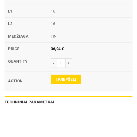
16
16
TIN
36,94
€
produkto kiekis: 771R TEKINIMO PLOKŠTELĖ
Į KREPŠELĮ
TECHNINIAI PARAMETRAI