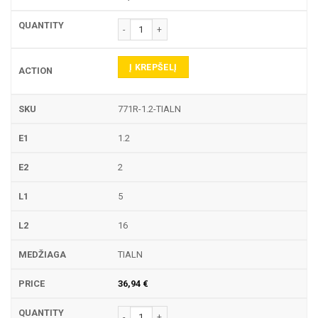
produkto kiekis: 771R TEKINIMO PLOKŠTELĖ
Į KREPŠELĮ
771R-1.2-TIALN
1.2
2
5
16
TIALN
36,94
€
produkto kiekis: 771R TEKINIMO PLOKŠTELĖ