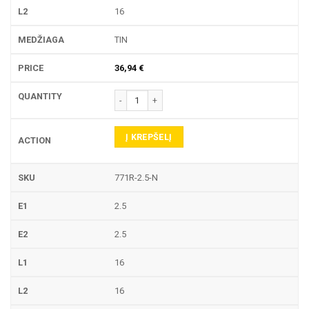
16
TIN
36,94
€
produkto kiekis: 771R TEKINIMO PLOKŠTELĖ
Į KREPŠELĮ
771R-2.5-N
2.5
2.5
16
16