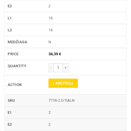
2
16
16
N
34,39
€
produkto kiekis: 771R TEKINIMO PLOKŠTELĖ
Į KREPŠELĮ
771R-2.0-TIALN
2
2