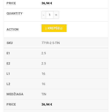
36,94
€
produkto kiekis: 771R TEKINIMO PLOKŠTELĖ
Į KREPŠELĮ
771R-2.5-TIN
2.5
2.5
16
16
TIN
36,94
€