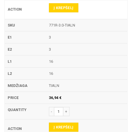
Į KREPŠELĮ
771R-3.0-TIALN
3
3
16
16
TIALN
36,94
€
produkto kiekis: 771R TEKINIMO PLOKŠTELĖ
Į KREPŠELĮ