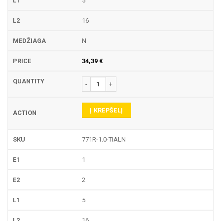
5
16
N
34,39
€
produkto kiekis: 771R TEKINIMO PLOKŠTELĖ
Į KREPŠELĮ
771R-1.0-TIALN
1
2
5
16