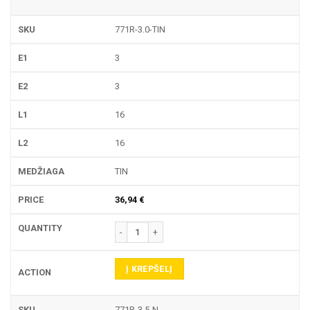
771R-3.0-TIN
3
3
16
16
TIN
36,94
€
produkto kiekis: 771R TEKINIMO PLOKŠTELĖ
Į KREPŠELĮ
771R-3.5-N