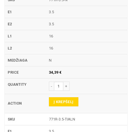
3.5
3.5
16
16
N
34,39
€
produkto kiekis: 771R TEKINIMO PLOKŠTELĖ
Į KREPŠELĮ
771R-3.5-TIALN
3.5