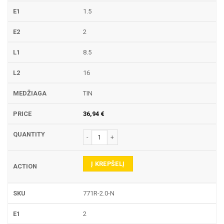
1.5
2
8.5
16
TIN
36,94
€
produkto kiekis: 771R TEKINIMO PLOKŠTELĖ
Į KREPŠELĮ
771R-2.0-N
2