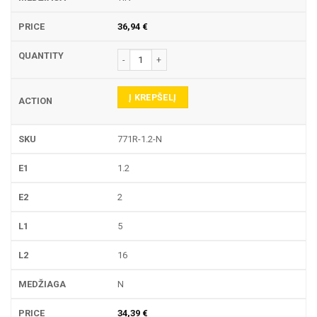
36,94
€
produkto kiekis: 771R TEKINIMO PLOKŠTELĖ
Į KREPŠELĮ
771R-1.2-N
1.2
2
5
16
N
34,39
€