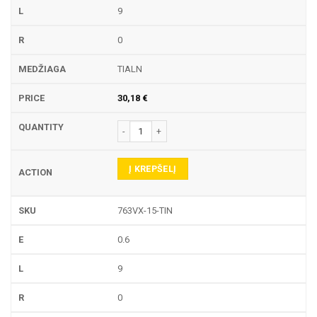
9
0
TIALN
30,18
€
produkto kiekis: 763VX-15 TEKINIMO PLOKŠTELĖ
Į KREPŠELĮ
763VX-15-TIN
0.6
9
0