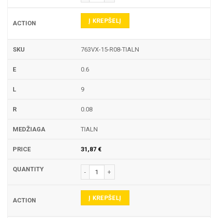
Į KREPŠELĮ
763VX-15-R08-TIALN
0.6
9
0.08
TIALN
31,87
€
produkto kiekis: 763VX-15 TEKINIMO PLOKŠTELĖ
Į KREPŠELĮ