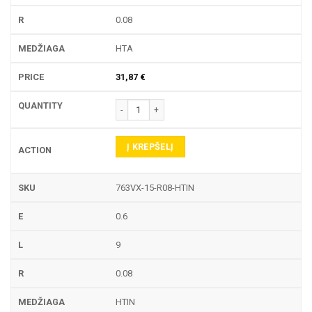
0.08
HTA
31,87
€
produkto kiekis: 763VX-15 TEKINIMO PLOKŠTELĖ
Į KREPŠELĮ
763VX-15-R08-HTIN
0.6
9
0.08
HTIN