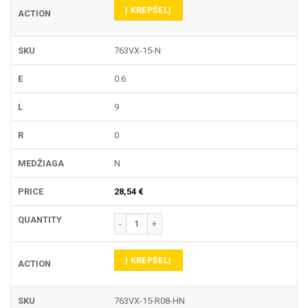
Į KREPŠELĮ
763VX-15-N
0.6
9
0
N
28,54
€
produkto kiekis: 763VX-15 TEKINIMO PLOKŠTELĖ
Į KREPŠELĮ
763VX-15-R08-HN