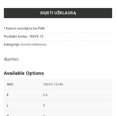
SIŲSTI UŽKLAUSĄ
* Kainos nurodytos be PVM
Produkto kodas:
763VX-15
Kategorija:
Išorinis tekinimas
Applitec
Available Options
763VX-15-HN
0.6
9