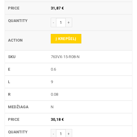
31,87
€
produkto kiekis: 763VX-15 TEKINIMO PLOKŠTELĖ
Į KREPŠELĮ
763VX-15-R08-N
0.6
9
0.08
N
30,18
€
produkto kiekis: 763VX-15 TEKINIMO PLOKŠTELĖ