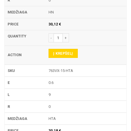
0
HN
30,12
€
produkto kiekis: 763VX-15 TEKINIMO PLOKŠTELĖ
Į KREPŠELĮ
763VX-15-HTA
0.6
9
0
HTA
30,18
€