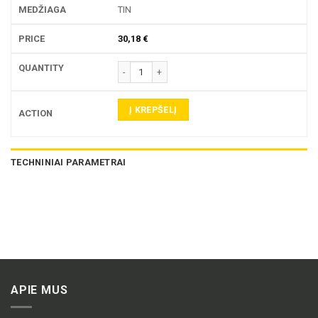
TIN
30,18
€
produkto kiekis: 763VX-15 TEKINIMO PLOKŠTELĖ
Į KREPŠELĮ
TECHNINIAI PARAMETRAI
APIE MUS