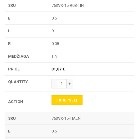
763VX-15-R08-TIN
0.6
9
0.08
TIN
31,87
€
produkto kiekis: 763VX-15 TEKINIMO PLOKŠTELĖ
Į KREPŠELĮ
763VX-15-TIALN
0.6