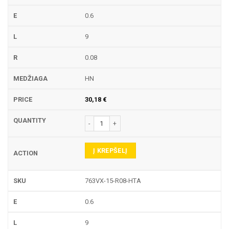
0.6
9
0.08
HN
30,18
€
produkto kiekis: 763VX-15 TEKINIMO PLOKŠTELĖ
Į KREPŠELĮ
763VX-15-R08-HTA
0.6
9