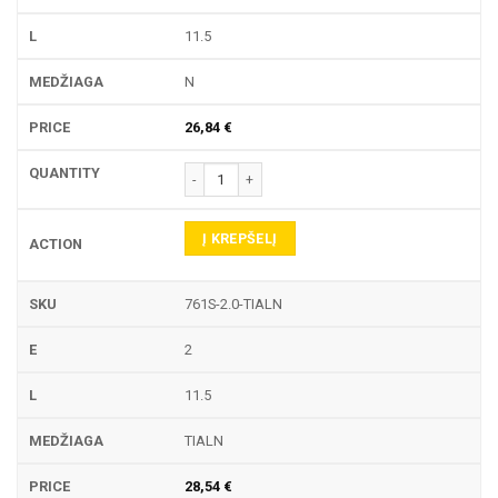
11.5
N
26,84
€
produkto kiekis: 761S TEKINIMO PLOKŠTELĖ
Į KREPŠELĮ
761S-2.0-TIALN
2
11.5
TIALN
28,54
€