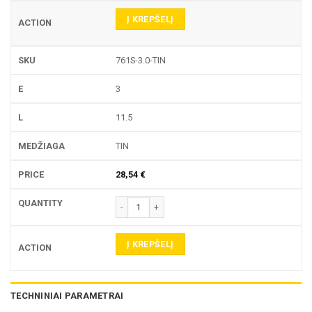
Į KREPŠELĮ
761S-3.0-TIN
3
11.5
TIN
28,54
€
produkto kiekis: 761S TEKINIMO PLOKŠTELĖ
Į KREPŠELĮ
TECHNINIAI PARAMETRAI