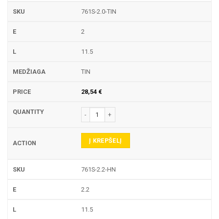
761S-2.0-TIN
2
11.5
TIN
28,54
€
produkto kiekis: 761S TEKINIMO PLOKŠTELĖ
Į KREPŠELĮ
761S-2.2-HN
2.2
11.5