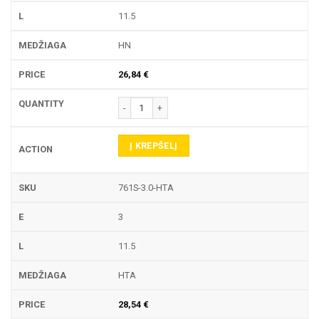
11.5
HN
26,84
€
produkto kiekis: 761S TEKINIMO PLOKŠTELĖ
Į KREPŠELĮ
761S-3.0-HTA
3
11.5
HTA
28,54
€