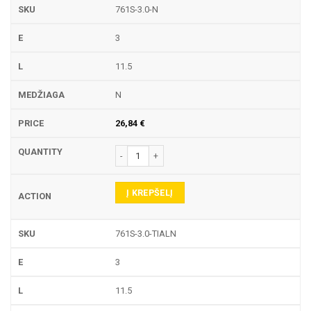
761S-3.0-N
3
11.5
N
26,84
€
produkto kiekis: 761S TEKINIMO PLOKŠTELĖ
Į KREPŠELĮ
761S-3.0-TIALN
3
11.5