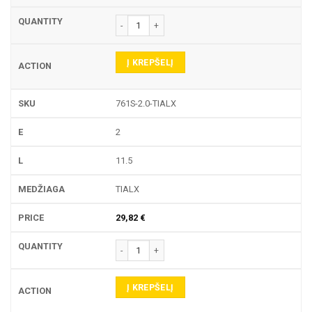
produkto kiekis: 761S TEKINIMO PLOKŠTELĖ
Į KREPŠELĮ
761S-2.0-TIALX
2
11.5
TIALX
29,82
€
produkto kiekis: 761S TEKINIMO PLOKŠTELĖ
Į KREPŠELĮ