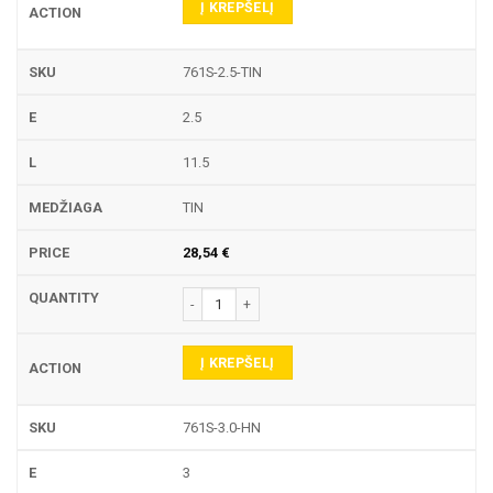
Į KREPŠELĮ
761S-2.5-TIN
2.5
11.5
TIN
28,54
€
produkto kiekis: 761S TEKINIMO PLOKŠTELĖ
Į KREPŠELĮ
761S-3.0-HN
3