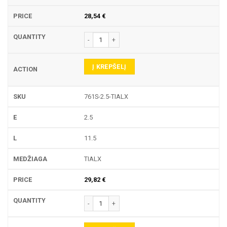
28,54
€
produkto kiekis: 761S TEKINIMO PLOKŠTELĖ
Į KREPŠELĮ
761S-2.5-TIALX
2.5
11.5
TIALX
29,82
€
produkto kiekis: 761S TEKINIMO PLOKŠTELĖ