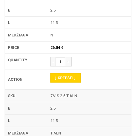
2.5
11.5
N
26,84
€
produkto kiekis: 761S TEKINIMO PLOKŠTELĖ
Į KREPŠELĮ
761S-2.5-TIALN
2.5
11.5
TIALN