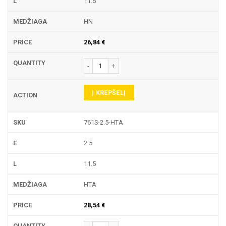
11.5
HN
26,84
€
produkto kiekis: 761S TEKINIMO PLOKŠTELĖ
Į KREPŠELĮ
761S-2.5-HTA
2.5
11.5
HTA
28,54
€