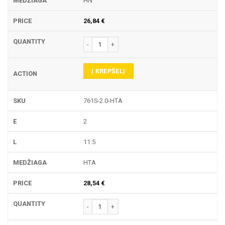
HN
26,84
€
produkto kiekis: 761S TEKINIMO PLOKŠTELĖ
Į KREPŠELĮ
761S-2.0-HTA
2
11.5
HTA
28,54
€
produkto kiekis: 761S TEKINIMO PLOKŠTELĖ