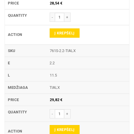
28,54
€
produkto kiekis: 761S TEKINIMO PLOKŠTELĖ
Į KREPŠELĮ
761S-2.2-TIALX
2.2
11.5
TIALX
29,82
€
produkto kiekis: 761S TEKINIMO PLOKŠTELĖ
Į KREPŠELĮ