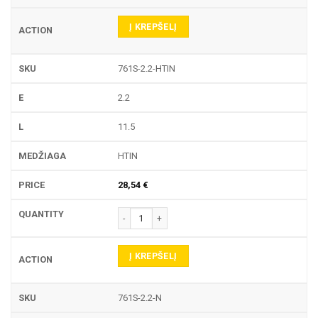
Į KREPŠELĮ
761S-2.2-HTIN
2.2
11.5
HTIN
28,54
€
produkto kiekis: 761S TEKINIMO PLOKŠTELĖ
Į KREPŠELĮ
761S-2.2-N