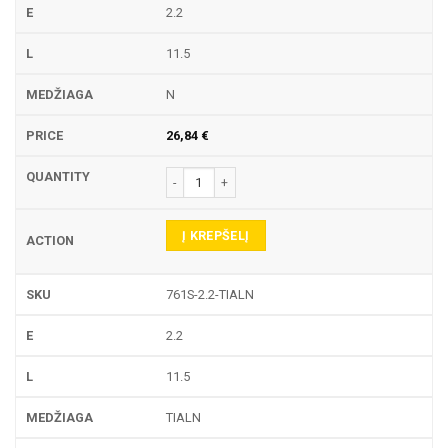
2.2
11.5
N
26,84
€
produkto kiekis: 761S TEKINIMO PLOKŠTELĖ
Į KREPŠELĮ
761S-2.2-TIALN
2.2
11.5
TIALN