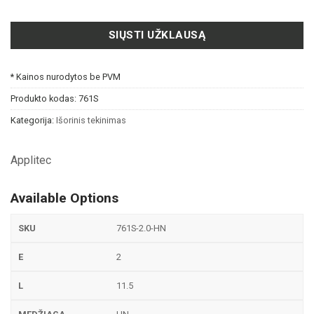
SIŲSTI UŽKLAUSĄ
* Kainos nurodytos be PVM
Produkto kodas:
761S
Kategorija:
Išorinis tekinimas
Applitec
Available Options
761S-2.0-HN
2
11.5