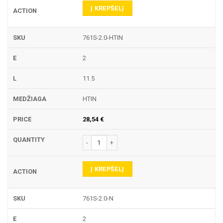
Į KREPŠELĮ
761S-2.0-HTIN
2
11.5
HTIN
28,54
€
produkto kiekis: 761S TEKINIMO PLOKŠTELĖ
Į KREPŠELĮ
761S-2.0-N
2