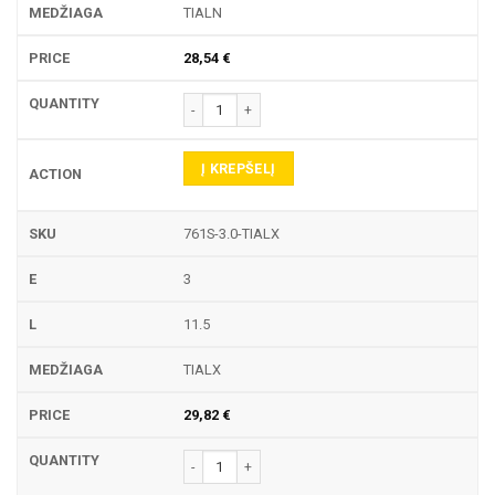
TIALN
28,54
€
produkto kiekis: 761S TEKINIMO PLOKŠTELĖ
Į KREPŠELĮ
761S-3.0-TIALX
3
11.5
TIALX
29,82
€
produkto kiekis: 761S TEKINIMO PLOKŠTELĖ