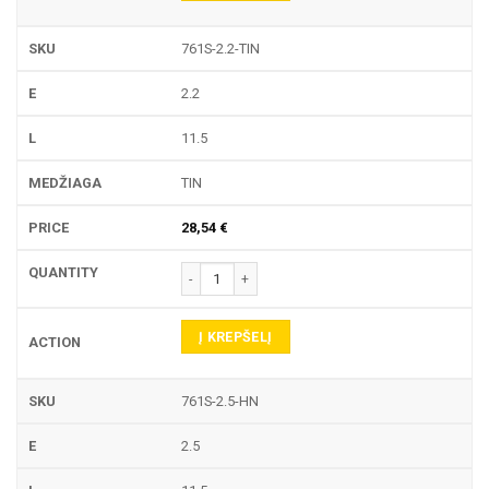
761S-2.2-TIN
2.2
11.5
TIN
28,54
€
produkto kiekis: 761S TEKINIMO PLOKŠTELĖ
Į KREPŠELĮ
761S-2.5-HN
2.5