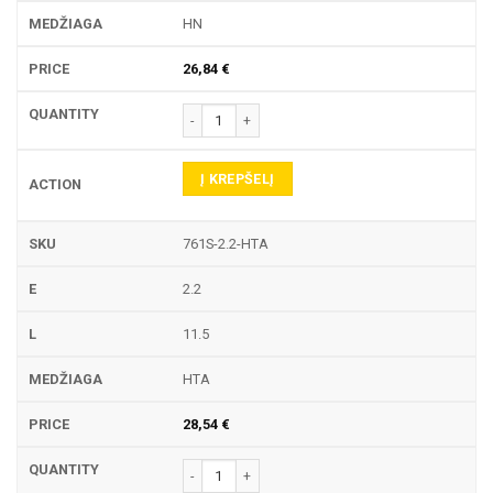
HN
26,84
€
produkto kiekis: 761S TEKINIMO PLOKŠTELĖ
Į KREPŠELĮ
761S-2.2-HTA
2.2
11.5
HTA
28,54
€
produkto kiekis: 761S TEKINIMO PLOKŠTELĖ