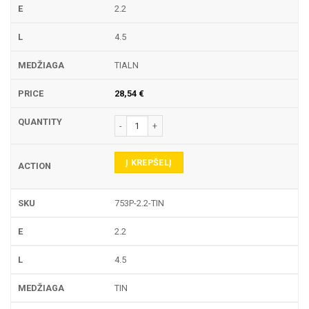
2.2
4.5
TIALN
28,54
€
produkto kiekis: 753P TEKINIMO PLOKŠTELĖ
Į KREPŠELĮ
753P-2.2-TIN
2.2
4.5
TIN