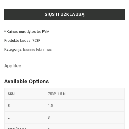
SIŲSTI UŽKLAUSĄ
* Kainos nurodytos be PVM
Produkto kodas:
753P
Kategorija:
Išorinis tekinimas
Applitec
Available Options
753P-1.5-N
1.5
3