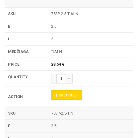
753P-2.5-TIALN
2.5
5
TIALN
28,54
€
produkto kiekis: 753P TEKINIMO PLOKŠTELĖ
Į KREPŠELĮ
753P-2.5-TIN
2.5