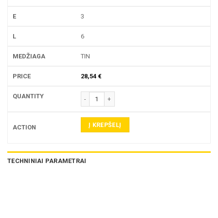
3
6
TIN
28,54
€
produkto kiekis: 753P TEKINIMO PLOKŠTELĖ
Į KREPŠELĮ
TECHNINIAI PARAMETRAI