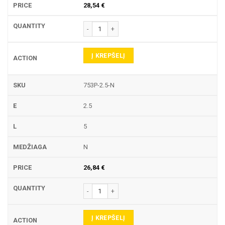
28,54
€
produkto kiekis: 753P TEKINIMO PLOKŠTELĖ
Į KREPŠELĮ
753P-2.5-N
2.5
5
N
26,84
€
produkto kiekis: 753P TEKINIMO PLOKŠTELĖ
Į KREPŠELĮ