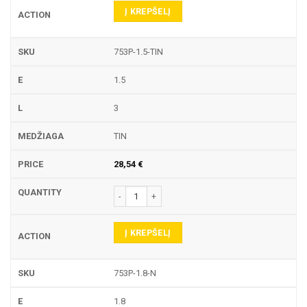
Į KREPŠELĮ
753P-1.5-TIN
1.5
3
TIN
28,54
€
produkto kiekis: 753P TEKINIMO PLOKŠTELĖ
Į KREPŠELĮ
753P-1.8-N
1.8