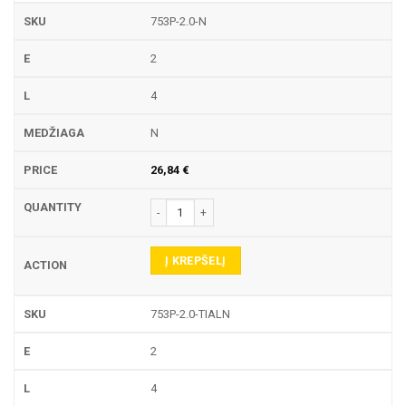
753P-2.0-N
2
4
N
26,84
€
produkto kiekis: 753P TEKINIMO PLOKŠTELĖ
Į KREPŠELĮ
753P-2.0-TIALN
2
4