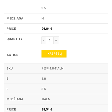
3.5
N
26,84
€
produkto kiekis: 753P TEKINIMO PLOKŠTELĖ
Į KREPŠELĮ
753P-1.8-TIALN
1.8
3.5
TIALN
28,54
€