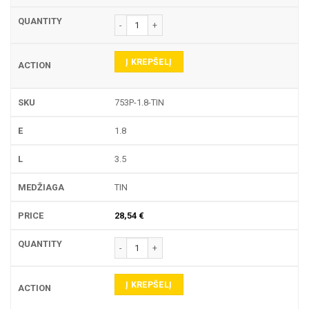
produkto kiekis: 753P TEKINIMO PLOKŠTELĖ
Į KREPŠELĮ
753P-1.8-TIN
1.8
3.5
TIN
28,54
€
produkto kiekis: 753P TEKINIMO PLOKŠTELĖ
Į KREPŠELĮ