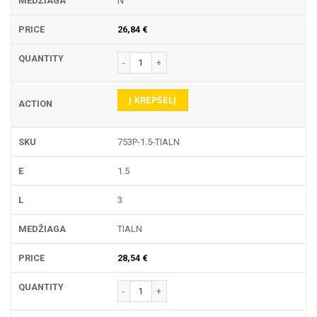
N
26,84
€
produkto kiekis: 753P TEKINIMO PLOKŠTELĖ
Į KREPŠELĮ
753P-1.5-TIALN
1.5
3
TIALN
28,54
€
produkto kiekis: 753P TEKINIMO PLOKŠTELĖ