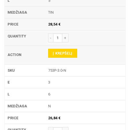
5
TIN
28,54
€
produkto kiekis: 753P TEKINIMO PLOKŠTELĖ
Į KREPŠELĮ
753P-3.0-N
3
6
N
26,84
€