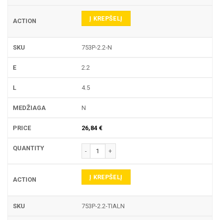
Į KREPŠELĮ
753P-2.2-N
2.2
4.5
N
26,84
€
produkto kiekis: 753P TEKINIMO PLOKŠTELĖ
Į KREPŠELĮ
753P-2.2-TIALN