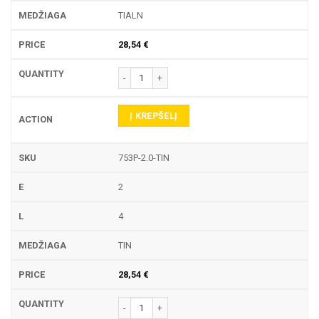
TIALN
28,54
€
produkto kiekis: 753P TEKINIMO PLOKŠTELĖ
Į KREPŠELĮ
753P-2.0-TIN
2
4
TIN
28,54
€
produkto kiekis: 753P TEKINIMO PLOKŠTELĖ