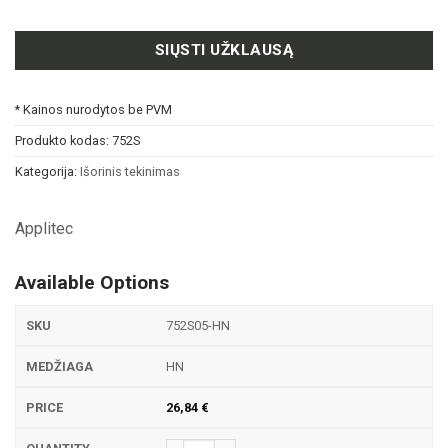
SIŲSTI UŽKLAUSĄ
* Kainos nurodytos be PVM
Produkto kodas:
752S
Kategorija:
Išorinis tekinimas
Applitec
Available Options
752S05-HN
HN
26,84
€