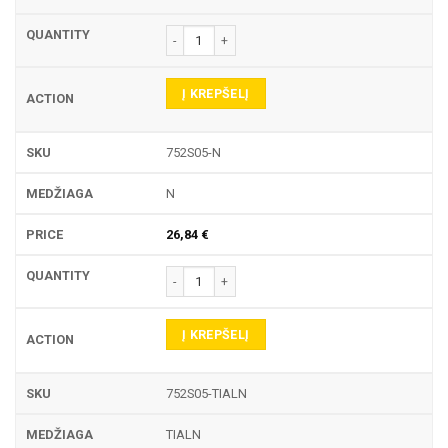
produkto kiekis: 752S TEKINIMO PLOKŠTELĖ
Į KREPŠELĮ
752S05-N
N
26,84
€
produkto kiekis: 752S TEKINIMO PLOKŠTELĖ
Į KREPŠELĮ
752S05-TIALN
TIALN