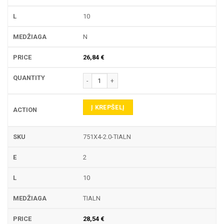
10
N
26,84
€
produkto kiekis: 751X4 TEKINIMO PLOKŠTELĖ
Į KREPŠELĮ
751X4-2.0-TIALN
2
10
TIALN
28,54
€