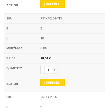
Į KREPŠELĮ
751X4-2.0-HTIN
2
10
HTIN
28,54
€
produkto kiekis: 751X4 TEKINIMO PLOKŠTELĖ
Į KREPŠELĮ
751X4-2.0-N
2