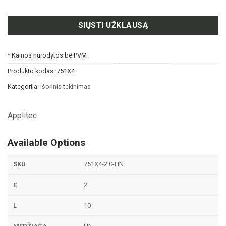
SIŲSTI UŽKLAUSĄ
* Kainos nurodytos be PVM
Produkto kodas:
751X4
Kategorija:
Išorinis tekinimas
Applitec
Available Options
751X4-2.0-HN
2
10