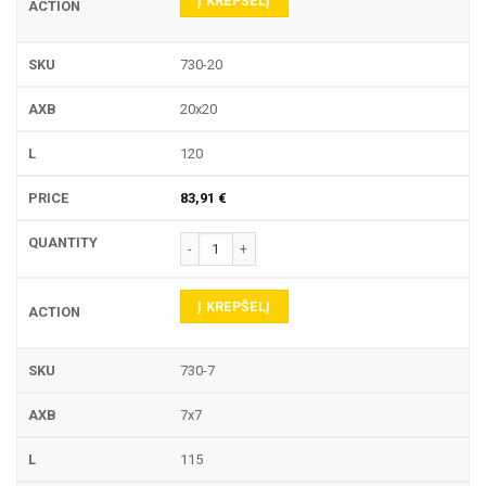
Į KREPŠELĮ
730-20
20x20
120
83,91
€
produkto kiekis: 730 LAIKIKLIS
Į KREPŠELĮ
730-7
7x7
115