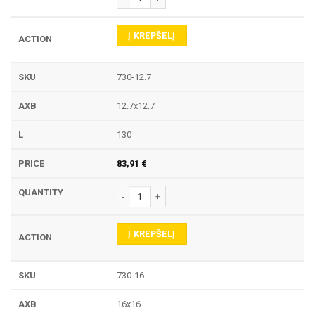
Į KREPŠELĮ
730-12.7
12.7x12.7
130
83,91
€
produkto kiekis: 730 LAIKIKLIS
Į KREPŠELĮ
730-16
16x16