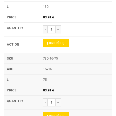
130
83,91
€
produkto kiekis: 730 LAIKIKLIS
Į KREPŠELĮ
730-16-75
16x16
75
83,91
€
produkto kiekis: 730 LAIKIKLIS