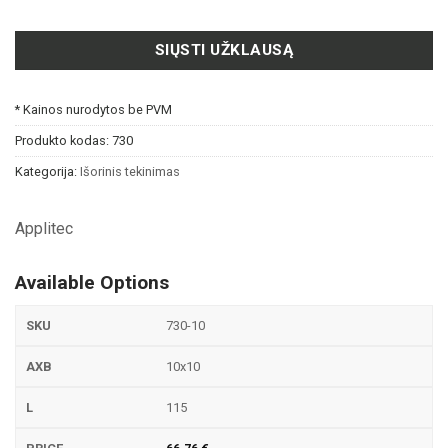
SIŲSTI UŽKLAUSĄ
* Kainos nurodytos be PVM
Produkto kodas:
730
Kategorija:
Išorinis tekinimas
Applitec
Available Options
730-10
10x10
115