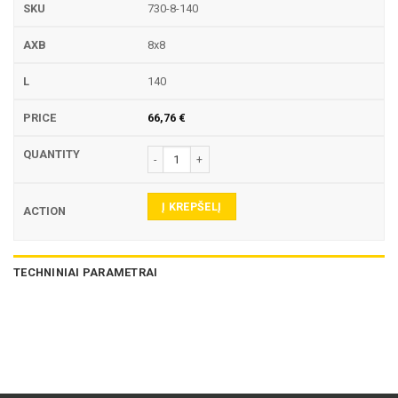
730-8-140
8x8
140
66,76
€
produkto kiekis: 730 LAIKIKLIS
Į KREPŠELĮ
TECHNINIAI PARAMETRAI