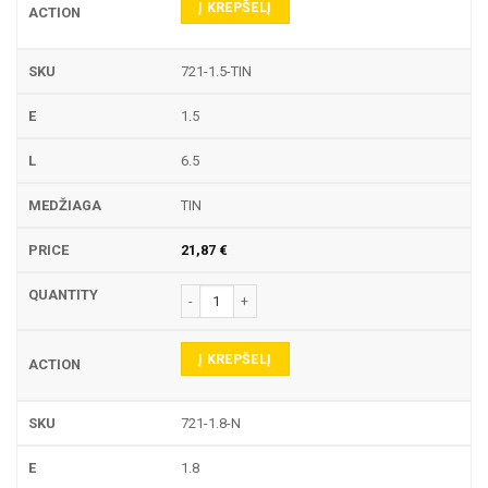
Į KREPŠELĮ
721-1.5-TIN
1.5
6.5
TIN
21,87
€
produkto kiekis: 721 TEKINIMO PLOKŠTELĖ
Į KREPŠELĮ
721-1.8-N
1.8