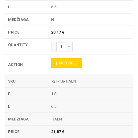
6.5
N
20,17
€
produkto kiekis: 721 TEKINIMO PLOKŠTELĖ
Į KREPŠELĮ
721-1.8-TIALN
1.8
6.5
TIALN
21,87
€