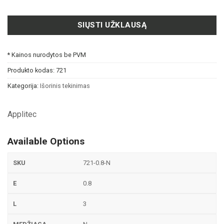
SIŲSTI UŽKLAUSĄ
* Kainos nurodytos be PVM
Produkto kodas:
721
Kategorija:
Išorinis tekinimas
Applitec
Available Options
721-0.8-N
0.8
3