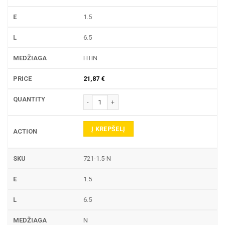
1.5
6.5
HTIN
21,87
€
produkto kiekis: 721 TEKINIMO PLOKŠTELĖ
Į KREPŠELĮ
721-1.5-N
1.5
6.5
N