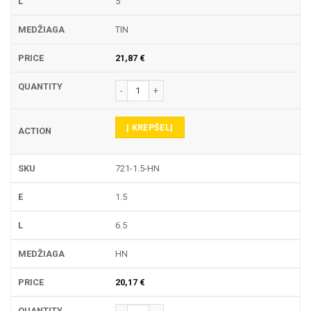
5
TIN
21,87
€
produkto kiekis: 721 TEKINIMO PLOKŠTELĖ
Į KREPŠELĮ
721-1.5-HN
1.5
6.5
HN
20,17
€