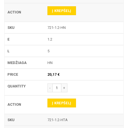
Į KREPŠELĮ
721-1.2-HN
1.2
5
HN
20,17
€
produkto kiekis: 721 TEKINIMO PLOKŠTELĖ
Į KREPŠELĮ
721-1.2-HTA