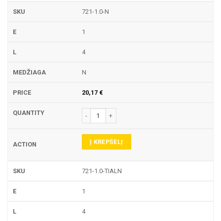
721-1.0-N
1
4
N
20,17
€
produkto kiekis: 721 TEKINIMO PLOKŠTELĖ
Į KREPŠELĮ
721-1.0-TIALN
1
4