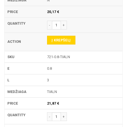
N
20,17
€
produkto kiekis: 721 TEKINIMO PLOKŠTELĖ
Į KREPŠELĮ
721-0.8-TIALN
0.8
3
TIALN
21,87
€
produkto kiekis: 721 TEKINIMO PLOKŠTELĖ