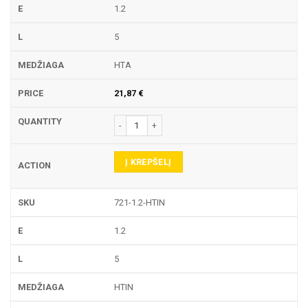
1.2
5
HTA
21,87
€
produkto kiekis: 721 TEKINIMO PLOKŠTELĖ
Į KREPŠELĮ
721-1.2-HTIN
1.2
5
HTIN