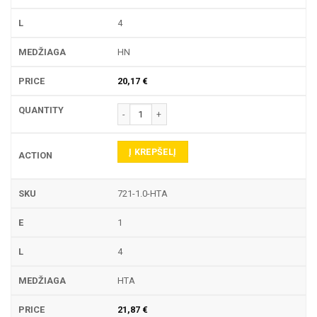
4
HN
20,17
€
produkto kiekis: 721 TEKINIMO PLOKŠTELĖ
Į KREPŠELĮ
721-1.0-HTA
1
4
HTA
21,87
€