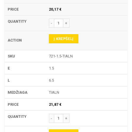
20,17
€
produkto kiekis: 721 TEKINIMO PLOKŠTELĖ
Į KREPŠELĮ
721-1.5-TIALN
1.5
6.5
TIALN
21,87
€
produkto kiekis: 721 TEKINIMO PLOKŠTELĖ