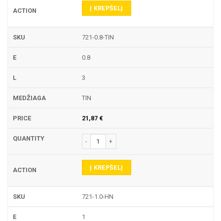
Į KREPŠELĮ
721-0.8-TIN
0.8
3
TIN
21,87
€
produkto kiekis: 721 TEKINIMO PLOKŠTELĖ
Į KREPŠELĮ
721-1.0-HN
1