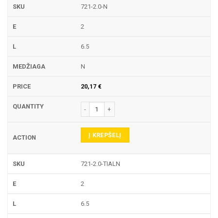
721-2.0-N
2
6.5
N
20,17
€
produkto kiekis: 721 TEKINIMO PLOKŠTELĖ
Į KREPŠELĮ
721-2.0-TIALN
2
6.5