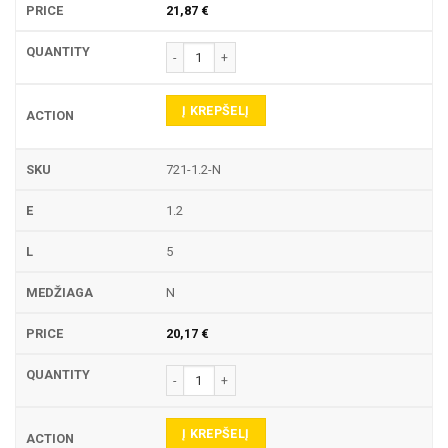
21,87
€
produkto kiekis: 721 TEKINIMO PLOKŠTELĖ
Į KREPŠELĮ
721-1.2-N
1.2
5
N
20,17
€
produkto kiekis: 721 TEKINIMO PLOKŠTELĖ
Į KREPŠELĮ