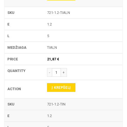
721-1.2-TIALN
1.2
5
TIALN
21,87
€
produkto kiekis: 721 TEKINIMO PLOKŠTELĖ
Į KREPŠELĮ
721-1.2-TIN
1.2