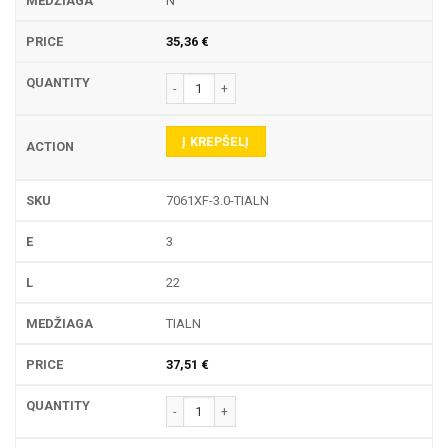
N
35,36
€
produkto kiekis: 7061XF TEKINIMO PLOKŠTELĖ
Į KREPŠELĮ
7061XF-3.0-TIALN
3
22
TIALN
37,51
€
produkto kiekis: 7061XF TEKINIMO PLOKŠTELĖ