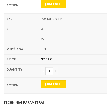
Į KREPŠELĮ
7061XF-3.0-TIN
3
22
TIN
37,51
€
produkto kiekis: 7061XF TEKINIMO PLOKŠTELĖ
Į KREPŠELĮ
TECHNINIAI PARAMETRAI