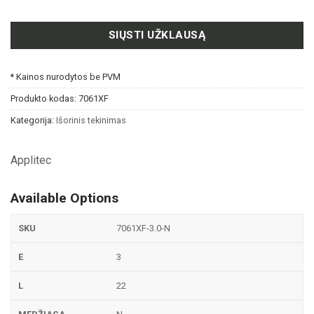
SIŲSTI UŽKLAUSĄ
* Kainos nurodytos be PVM
Produkto kodas:
7061XF
Kategorija:
Išorinis tekinimas
Applitec
Available Options
7061XF-3.0-N
3
22