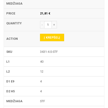
21,81
€
produkto kiekis: 3431 PIRŠTINĖ FREZA
Į KREPŠELĮ
3431-4.0-STF
40
12
4
4
STF