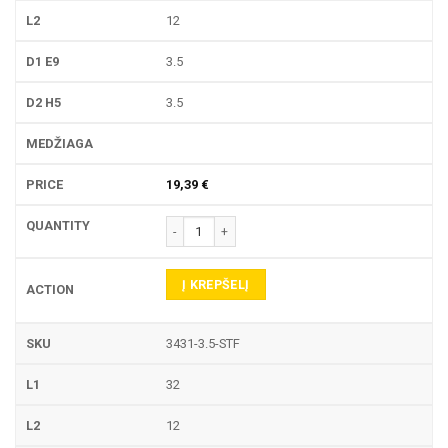
12
3.5
3.5
19,39
€
produkto kiekis: 3431 PIRŠTINĖ FREZA
Į KREPŠELĮ
3431-3.5-STF
32
12