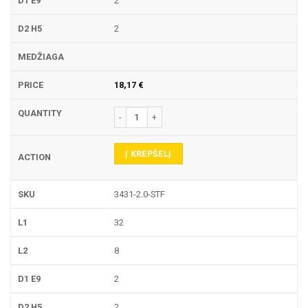
2
2
18,17
€
produkto kiekis: 3431 PIRŠTINĖ FREZA
Į KREPŠELĮ
3431-2.0-STF
32
8
2
2