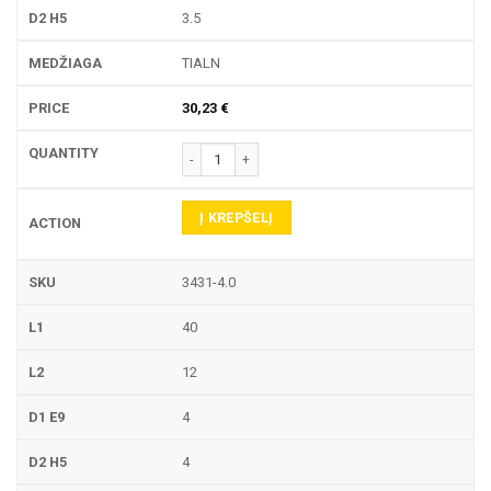
3.5
TIALN
30,23
€
produkto kiekis: 3431 PIRŠTINĖ FREZA
Į KREPŠELĮ
3431-4.0
40
12
4
4