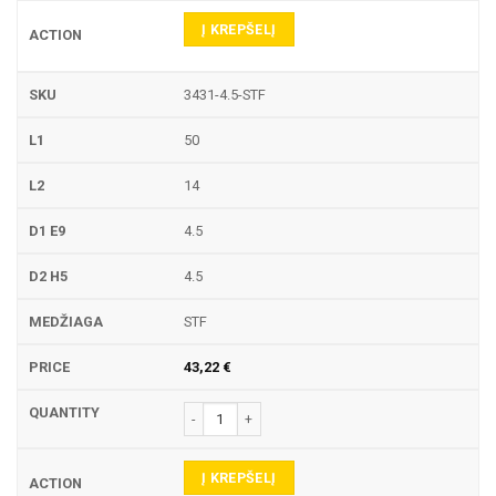
Į KREPŠELĮ
3431-4.5-STF
50
14
4.5
4.5
STF
43,22
€
produkto kiekis: 3431 PIRŠTINĖ FREZA
Į KREPŠELĮ