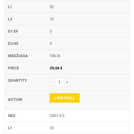
32
12
3
3
TIALN
29,04
€
produkto kiekis: 3431 PIRŠTINĖ FREZA
Į KREPŠELĮ
3431-3.5
32