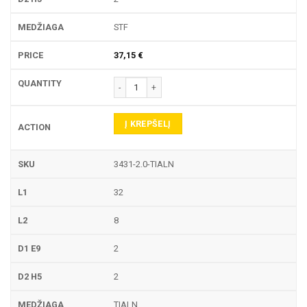
STF
37,15
€
produkto kiekis: 3431 PIRŠTINĖ FREZA
Į KREPŠELĮ
3431-2.0-TIALN
32
8
2
2
TIALN