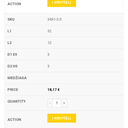
Į KREPŠELĮ
3431-3.0
32
12
3
3
18,17
€
produkto kiekis: 3431 PIRŠTINĖ FREZA
Į KREPŠELĮ