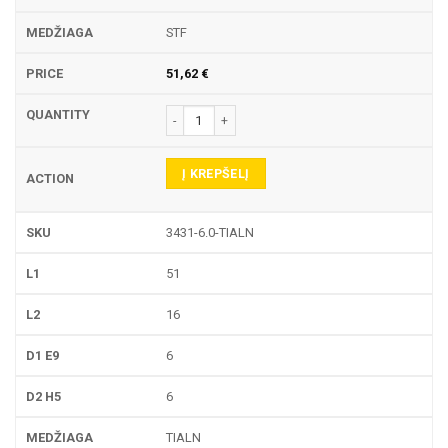
STF
51,62
€
produkto kiekis: 3431 PIRŠTINĖ FREZA
Į KREPŠELĮ
3431-6.0-TIALN
51
16
6
6
TIALN