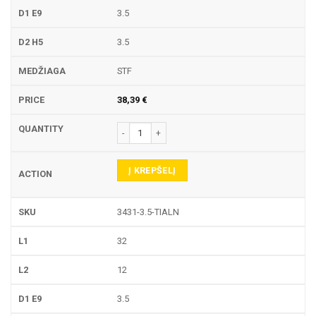
3.5
3.5
STF
38,39
€
produkto kiekis: 3431 PIRŠTINĖ FREZA
Į KREPŠELĮ
3431-3.5-TIALN
32
12
3.5