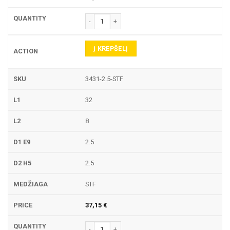
produkto kiekis: 3431 PIRŠTINĖ FREZA
Į KREPŠELĮ
3431-2.5-STF
32
8
2.5
2.5
STF
37,15
€
produkto kiekis: 3431 PIRŠTINĖ FREZA