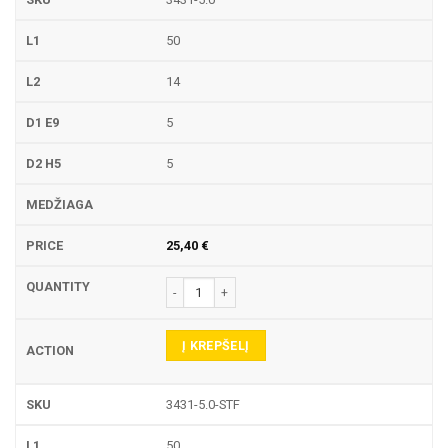
50
14
5
5
25,40
€
produkto kiekis: 3431 PIRŠTINĖ FREZA
Į KREPŠELĮ
3431-5.0-STF
50