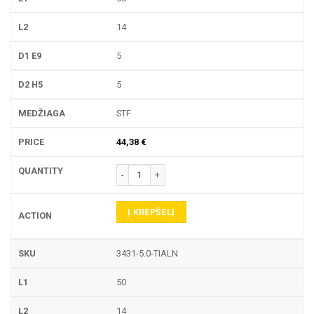
14
5
5
STF
44,38
€
produkto kiekis: 3431 PIRŠTINĖ FREZA
Į KREPŠELĮ
3431-5.0-TIALN
50
14