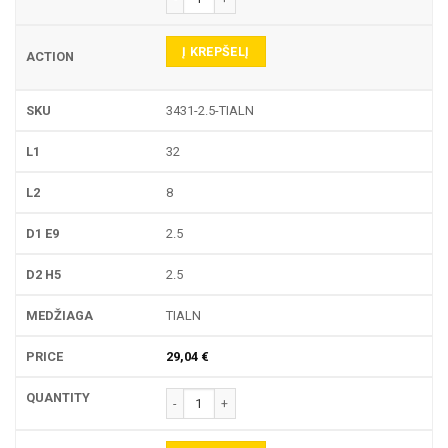
Į KREPŠELĮ
3431-2.5-TIALN
32
8
2.5
2.5
TIALN
29,04
€
produkto kiekis: 3431 PIRŠTINĖ FREZA