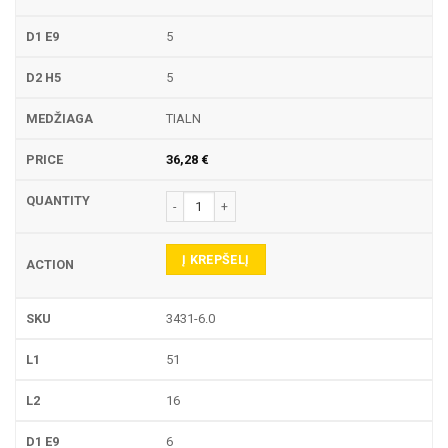
5
5
TIALN
36,28
€
produkto kiekis: 3431 PIRŠTINĖ FREZA
Į KREPŠELĮ
3431-6.0
51
16
6