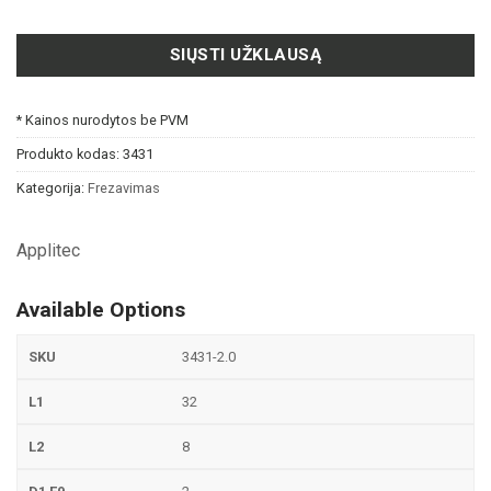
SIŲSTI UŽKLAUSĄ
* Kainos nurodytos be PVM
Produkto kodas:
3431
Kategorija:
Frezavimas
Applitec
Available Options
3431-2.0
32
8