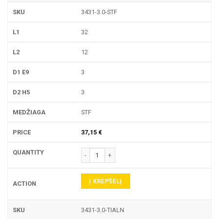
3431-3.0-STF
32
12
3
3
STF
37,15
€
produkto kiekis: 3431 PIRŠTINĖ FREZA
Į KREPŠELĮ
3431-3.0-TIALN