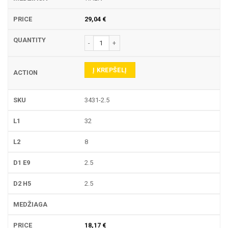
29,04
€
produkto kiekis: 3431 PIRŠTINĖ FREZA
Į KREPŠELĮ
3431-2.5
32
8
2.5
2.5
18,17
€