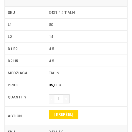
3431-4.5-TIALN
50
14
4.5
4.5
TIALN
35,00
€
produkto kiekis: 3431 PIRŠTINĖ FREZA
Į KREPŠELĮ
3431-5.0