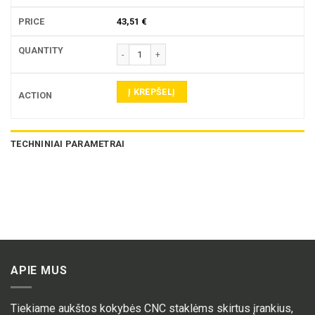
43,51
€
produkto kiekis: 3431 PIRŠTINĖ FREZA
Į KREPŠELĮ
TECHNINIAI PARAMETRAI
APIE MUS
Tiekiame aukštos kokybės CNC staklėms skirtus įrankius,