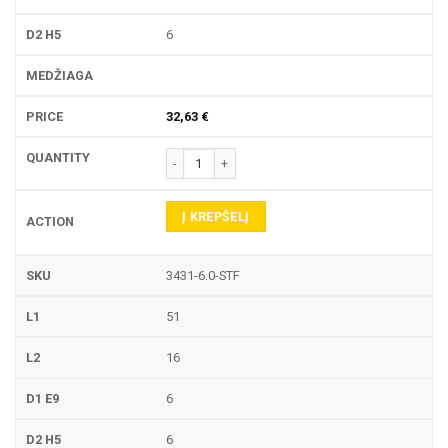
6
32,63
€
produkto kiekis: 3431 PIRŠTINĖ FREZA
Į KREPŠELĮ
3431-6.0-STF
51
16
6
6