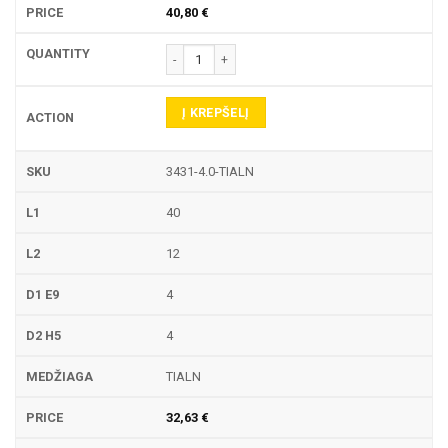
40,80
€
produkto kiekis: 3431 PIRŠTINĖ FREZA
Į KREPŠELĮ
3431-4.0-TIALN
40
12
4
4
TIALN
32,63
€