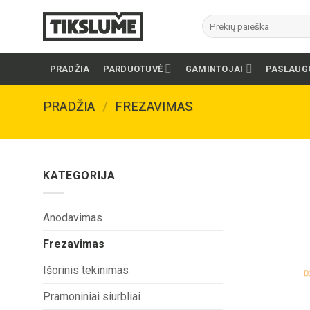
Skip
Ieškoti:
to
content
PRADŽIA
PARDUOTUVĖ
GAMINTOJAI
PASLAUG
PRADŽIA
/
FREZAVIMAS
KATEGORIJA
Anodavimas
Frezavimas
Išorinis tekinimas
Pramoniniai siurbliai