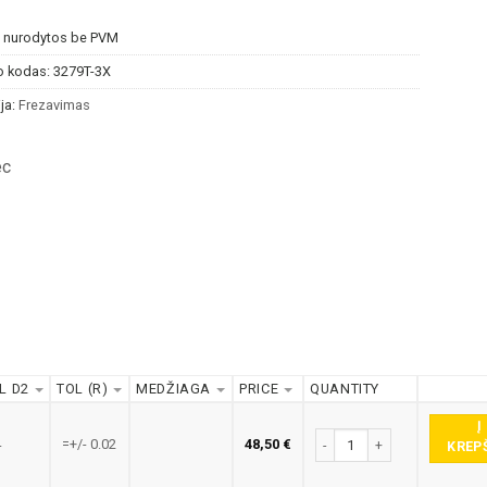
s nurodytos be PVM
o kodas:
3279T-3X
ja:
Frezavimas
ec
L D2
TOL (R)
MEDŽIAGA
PRICE
QUANTITY
Į
produkto kiekis: 3279T-3X
4
=+/- 0.02
48,50
€
KREP