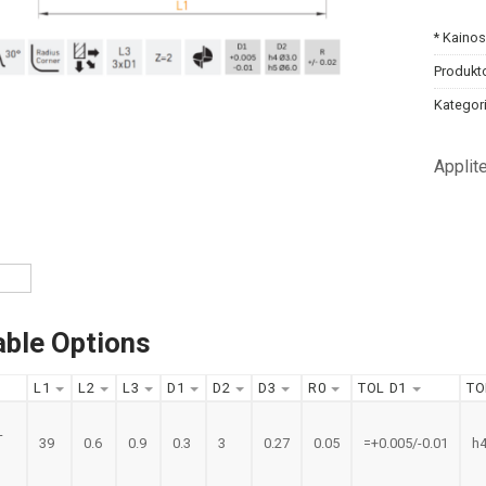
* Kaino
Produkt
Kategori
Applit
able Options
L1
L2
L3
D1
D2
D3
R0
TOL D1
TO
-
39
0.6
0.9
0.3
3
0.27
0.05
=+0.005/-0.01
h