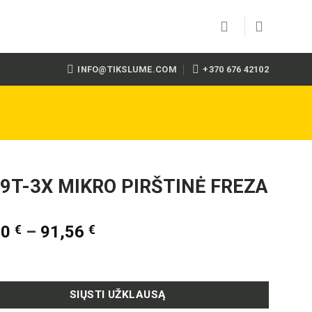
INFO@TIKSLUME.COM
+370 676 42102
9T-3X MIKRO PIRŠTINĖ FREZA
90
€
–
91,56
€
SIŲSTI UŽKLAUSĄ