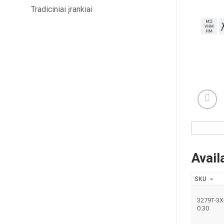
Tradiciniai įrankiai
Avail
SKU
3279T-3X
0.30