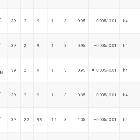
-
39
2
9
1
3
0.95
=+0.005/-0.01
h4
-
39
2
9
1
3
0.95
=+0.005/-0.01
h4
-
39
2
9
1
3
0.95
=+0.005/-0.01
h4
LN
-
39
2
9
1
3
0.95
=+0.005/-0.01
h4
N
-
39
2.2
9.9
1.1
3
1.05
=+0.005/-0.01
h4