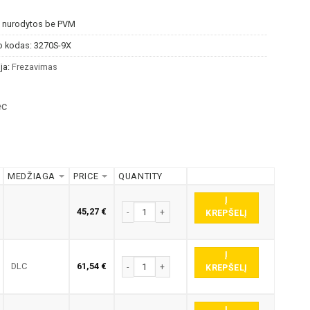
s nurodytos be PVM
o kodas:
3270S-9X
ja:
Frezavimas
ec
MEDŽIAGA
PRICE
QUANTITY
Į
produkto kiekis: 3270S-9X PIRŠTINĖ FREZA
45,27
€
KREPŠELĮ
Į
produkto kiekis: 3270S-9X PIRŠTINĖ FREZA
DLC
61,54
€
KREPŠELĮ
Į