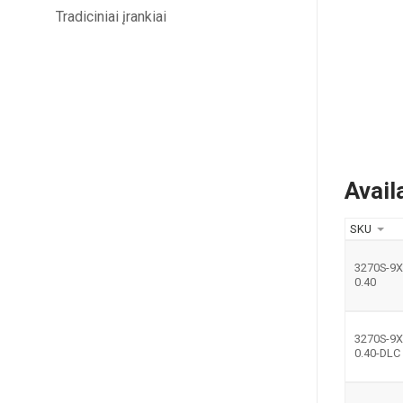
Tradiciniai įrankiai
Avail
SKU
3270S-9X
0.40
3270S-9X
0.40-DLC