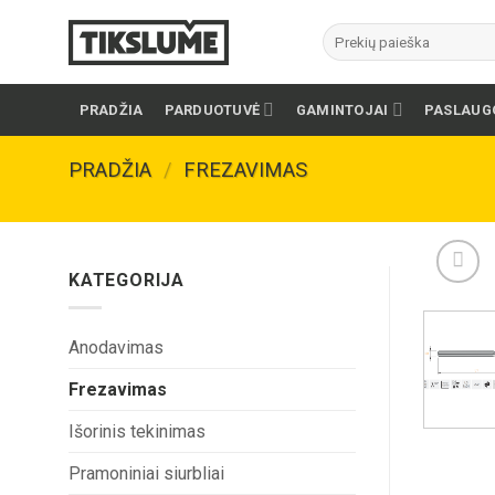
Skip
Ieškoti:
to
content
PRADŽIA
PARDUOTUVĖ
GAMINTOJAI
PASLAUG
PRADŽIA
/
FREZAVIMAS
KATEGORIJA
Anodavimas
Frezavimas
Išorinis tekinimas
Pramoniniai siurbliai