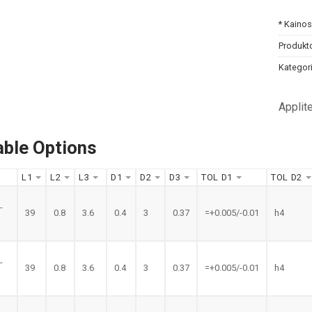
* Kaino
Produkt
Kategori
Applit
able Options
L1
L2
L3
D1
D2
D3
TOL D1
TOL D2
-
39
0.8
3.6
0.4
3
0.37
=+0.005/-0.01
h4
-
39
0.8
3.6
0.4
3
0.37
=+0.005/-0.01
h4