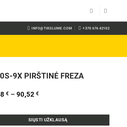
INFO@TIKSLUME.COM
+370 676 42102
0S-9X PIRŠTINĖ FREZA
88
€
–
90,52
€
SIŲSTI UŽKLAUSĄ