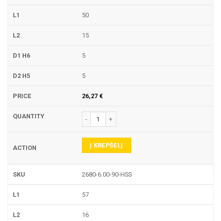
50
15
5
5
26,27
€
produkto kiekis: 2680-90-HSS NC CENTRAVIMO Į
Į KREPŠELĮ
2680-6.00-90-HSS
57
16