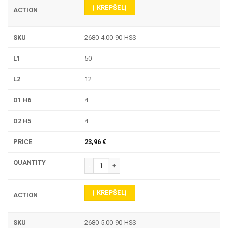
Į KREPŠELĮ
2680-4.00-90-HSS
50
12
4
4
23,96
€
produkto kiekis: 2680-90-HSS NC CENTRAVIMO Į
Į KREPŠELĮ
2680-5.00-90-HSS