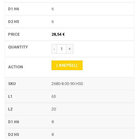
6
6
28,54
€
produkto kiekis: 2680-90-HSS NC CENTRAVIMO Į
Į KREPŠELĮ
2680-8.00-90-HSS
63
20
8
8