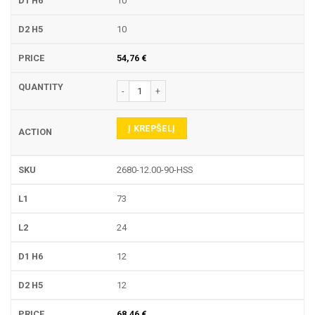
10
10
54,76
€
produkto kiekis: 2680-90-HSS NC CENTRAVIMO Į
Į KREPŠELĮ
2680-12.00-90-HSS
73
24
12
12
68,46
€