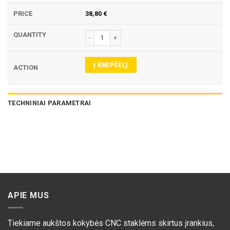
38,80
€
produkto kiekis: 2680-90-HSS NC CENTRAVIMO Į
Į KREPŠELĮ
TECHNINIAI PARAMETRAI
APIE MUS
Tiekiame aukštos kokybės CNC staklėms skirtus įrankius,