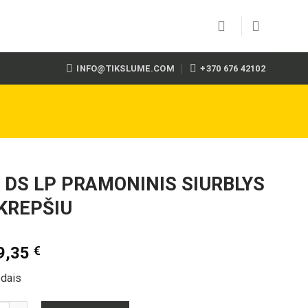
INFO@TIKSLUME.COM
+370 676 42102
 DS LP PRAMONINIS SIURBLYS
KREPŠIU
9,35
€
edais