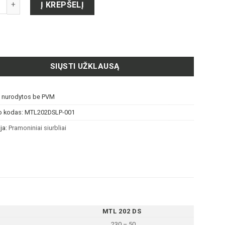
to kiekis: 202 DS LP PRAMONINIS SIURBLYS SU KREPŠIU
Į KREPŠELĮ
SIŲSTI UŽKLAUSĄ
s nurodytos be PVM
o kodas:
MTL202DSLP-001
ja:
Pramoniniai siurbliai
MTL 202 DS
230 – 50