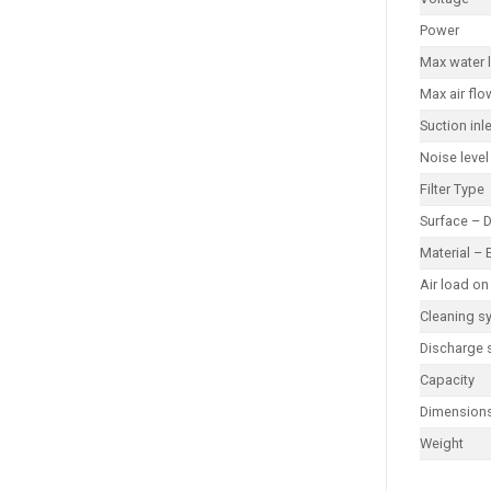
Power
Max water l
Max air flo
Suction inle
Noise level
Filter Type
Surface – 
Material – 
Air load on 
Cleaning s
Discharge 
Capacity
Dimension
Weight