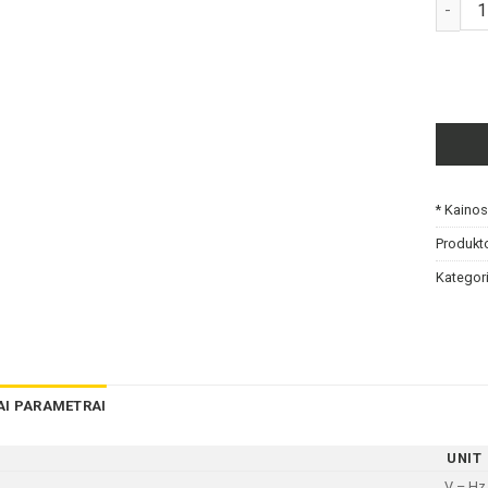
produk
* Kaino
Produkt
Kategori
AI PARAMETRAI
UNIT
V – Hz