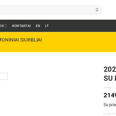
OS
KONTAKTAI
EN
LT
ONINIAI SIURBLIAI
202
SU 
214
Su pri