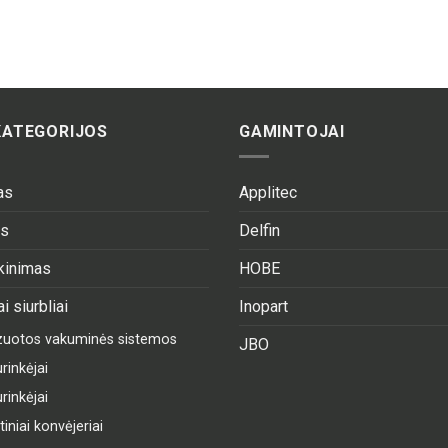
KATEGORIJOS
GAMINTOJAI
as
Applitec
as
Delfin
ekinimas
HOBE
i siurbliai
Inopart
izuotos vakuminės sistemos
JBO
rinkėjai
rinkėjai
niai konvėjeriai