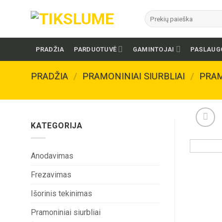
Skip
Ieškoti:
to
content
PRADŽIA
PARDUOTUVĖ
GAMINTOJAI
PASLAUG
PRADŽIA
/
PRAMONINIAI SIURBLIAI
/
PRAM
KATEGORIJA
Anodavimas
Frezavimas
Išorinis tekinimas
Pramoniniai siurbliai