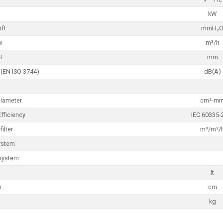
kW
ift
mmH₂
w
m³/h
t
mm
 (EN ISO 3744)
dB(A)
Diameter
cm²-m
Efficiency
IEC 60335-
filter
m³/m²/
ystem
system
lt
s
cm
kg