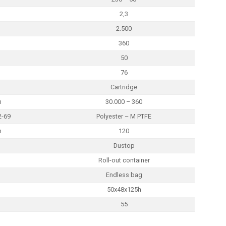
2,3
O
2.500
360
50
76
Cartridge
m
30.000 – 360
2-69
Polyester – M PTFE
h
120
Dustop
Roll-out container
Endless bag
50x48x125h
55