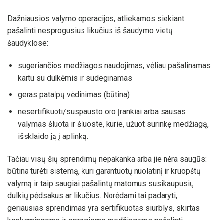
Dažniausios valymo operacijos, atliekamos siekiant
pašalinti nesprogusius likučius iš šaudymo vietų
šaudyklose:
sugeriančios medžiagos naudojimas, vėliau pašalinamas
kartu su dulkėmis ir sudeginamas
geras patalpų vėdinimas (būtina)
nesertifikuoti/suspausto oro įrankiai arba sausas
valymas šluota ir šluoste, kurie, užuot surinkę medžiagą,
išsklaido ją į aplinką.
Tačiau visų šių sprendimų nepakanka arba jie nėra saugūs:
būtina turėti sistemą, kuri garantuotų nuolatinį ir kruopštų
valymą ir taip saugiai pašalintų matomus susikaupusių
dulkių pėdsakus ar likučius. Norėdami tai padaryti,
geriausias sprendimas yra sertifikuotas siurblys, skirtas