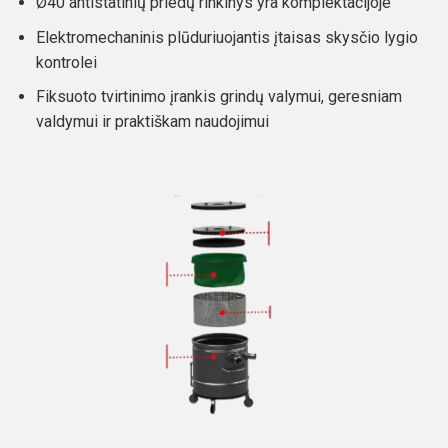
Ø40 antistatinių priedų rinkinys yra komplektacijoje
Elektromechaninis plūduriuojantis įtaisas skysčio lygio
kontrolei
Fiksuoto tvirtinimo įrankis grindų valymui, geresniam
valdymui ir praktiškam naudojimui