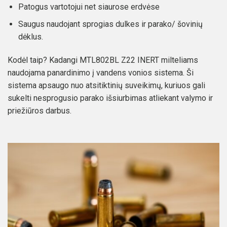
Patogus vartotojui net siaurose erdvėse
Saugus naudojant sprogias dulkes ir parako/ šovinių
dėklus.
Kodėl taip? Kadangi MTL802BL Z22 INERT milteliams
naudojama panardinimo į vandens vonios sistema. Ši
sistema apsaugo nuo atsitiktinių suveikimų, kuriuos gali
sukelti nesprogusio parako išsiurbimas atliekant valymo ir
priežiūros darbus.