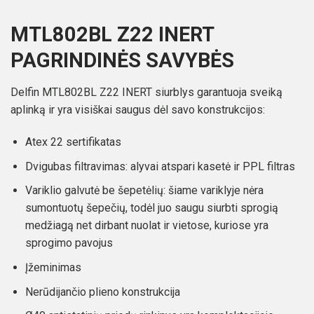
MTL802BL Z22 INERT
PAGRINDINĖS SAVYBĖS
Delfin MTL802BL Z22 INERT siurblys garantuoja sveiką
aplinką ir yra visiškai saugus dėl savo konstrukcijos:
Atex 22 sertifikatas
Dvigubas filtravimas: alyvai atspari kasetė ir PPL filtras
Variklio galvutė be šepetėlių: šiame variklyje nėra
sumontuotų šepečių, todėl juo saugu siurbti sprogią
medžiagą net dirbant nuolat ir vietose, kuriose yra
sprogimo pavojus
Įžeminimas
Nerūdijančio plieno konstrukcija