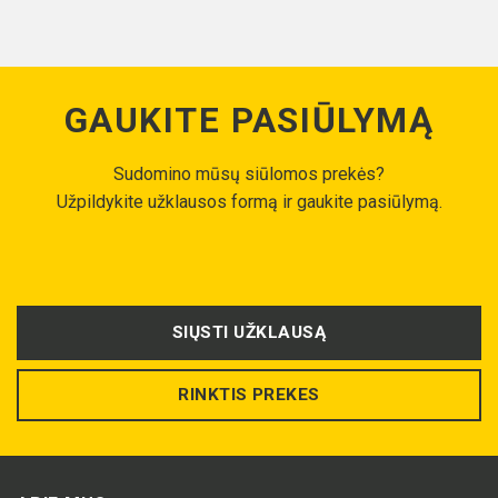
GAUKITE PASIŪLYMĄ
Sudomino mūsų siūlomos prekės?
Užpildykite užklausos formą ir gaukite pasiūlymą.
SIŲSTI UŽKLAUSĄ
RINKTIS PREKES