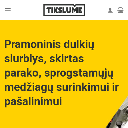
Skip
to
content
Pramoninis dulkių
siurblys, skirtas
parako, sprogstamųjų
medžiagų surinkimui ir
pašalinimui