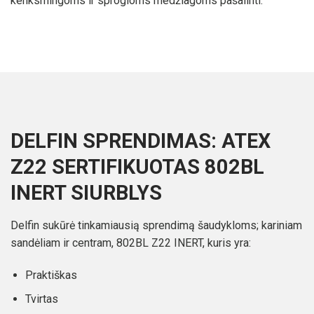
kenksmingoms ir sprogioms medžiagoms pašalinti.
DELFIN SPRENDIMAS: ATEX
Z22 SERTIFIKUOTAS 802BL
INERT SIURBLYS
Delfin sukūrė tinkamiausią sprendimą šaudykloms; kariniam
sandėliam ir centram, 802BL Z22 INERT, kuris yra:
Praktiškas
Tvirtas