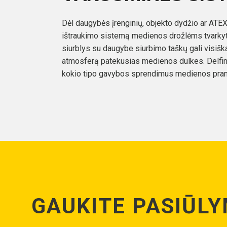
Dėl daugybės įrenginių, objekto dydžio ar ATEX z
ištraukimo sistemą medienos drožlėms tvarkyti
siurblys su daugybe siurbimo taškų gali visiškai
atmosferą patekusias medienos dulkes. Delfin 
kokio tipo gavybos sprendimus medienos pra
GAUKITE PASIŪL