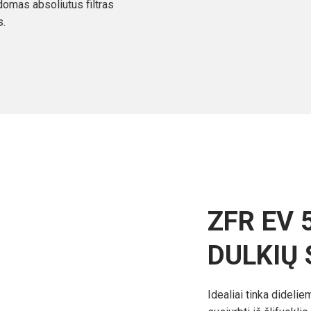
ldomas absoliutus filtras
s.
ZFR EV 
DULKIŲ
Idealiai tinka dideli