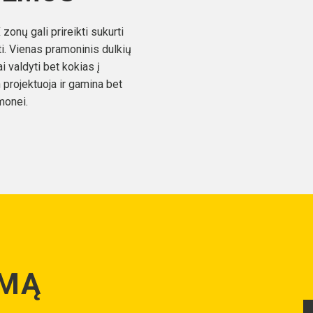
onų gali prireikti sukurti
. Vienas pramoninis dulkių
 valdyti bet kokias į
projektuoja ir gamina bet
monei.
YMĄ