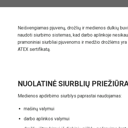
Neišvengiamas pjuvenų, drožlių ir medienos dulkių buvi
naudoti siurbimo sistemas, kad darbo aplinkoje nesikaupt
pramoniniai siurbliai pjuvenoms ir medžio drožlėms yra 
ATEX sertifikatą.
NUOLATINĖ SIURBLIŲ PRIEŽIŪ
Medienos apdirbimo siurblys paprastai naudojamas:
mašinų valymui
darbo aplinkos valymui