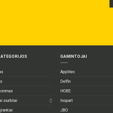
KATEGORIJOS
GAMINTOJAI
as
Applitec
as
Delfin
ekinimas
HOBE
i siurbliai
Inopart
 įrankiai
JBO