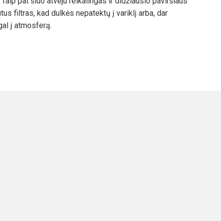
. Taip pat šiuo atveju reikalingas ir didžiausio paviršiaus
iutus filtras, kad dulkės nepatektų į variklį arba, dar
gal į atmosferą.