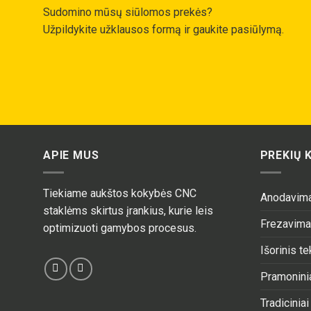
Sudomino mūsų siūlomos prekės?
Užpildykite užklausos formą ir gaukite pasiūlymą.
APIE MUS
PREKIŲ 
Tiekiame aukštos kokybės CNC
Anodavim
staklėms skirtus įrankius, kurie leis
Frezavim
optimizuoti gamybos procesus.
Išorinis t
Pramoninia
Tradiciniai