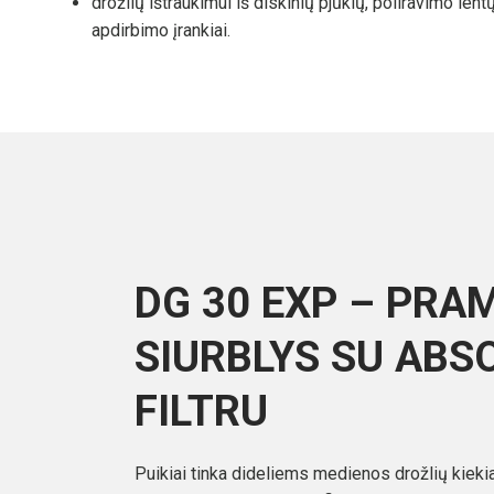
drožlių ištraukimui iš diskinių pjūklų, poliravimo lentų
apdirbimo įrankiai.
DG 30 EXP – PRA
SIURBLYS SU ABSO
FILTRU
Puikiai tinka dideliems medienos drožlių kiekia