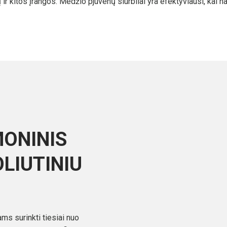
 ir kitos įrangos. Medžio pjuvenų siurbliai yra efektyviausi, kai na
MONINIS
LIUTINIU
ms surinkti tiesiai nuo