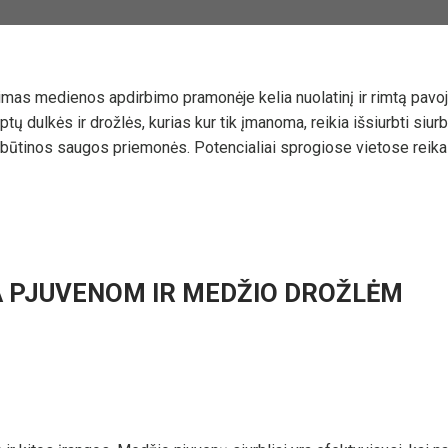
mas medienos apdirbimo pramonėje kelia nuolatinį ir rimtą pavoj
ų dulkės ir drožlės, kurias kur tik įmanoma, reikia išsiurbti siur
būtinos saugos priemonės. Potencialiai sprogiose vietose reikalin
RA PJUVENOM IR MEDŽIO DROŽLĖM