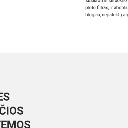
susiurbti iš šlifuoklio
ploto filtras, ir absol
blogiau, nepatektų at
ES
ČIOS
TEMOS