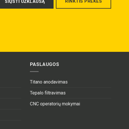
RINKTIS PREKES
SIŲSTI UŽKLAUSĄ
PASLAUGOS
Titano anodavimas
Tepalo filtravimas
CNC operatorių mokymai