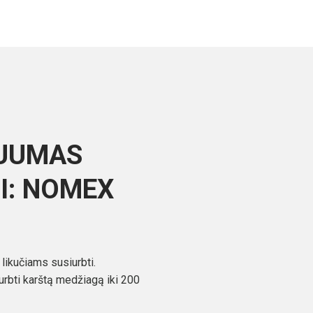
KUUMAS
I: NOMEX
 likučiams susiurbti.
rbti karštą medžiagą iki 200