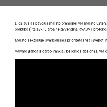
Didžiausias pavojus maisto pramonei yra maisto užteršt
praktikos) taisyklių arba neįgyvendina RVASVT protoko
Maisto sektoriuje svarbiausias prioritetas yra išvengti 
Valymo įranga ir darbo įrankiai, be jokios abejonės, yra