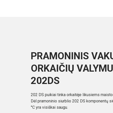
PRAMONINIS VA
ORKAIČIŲ VALYMU
202DS
202 DS puikiai tinka orkaitėje likusiems maisto
Dėl pramoninio siurblio 202 DS komponentų siu
°C yra visiškai saugu.