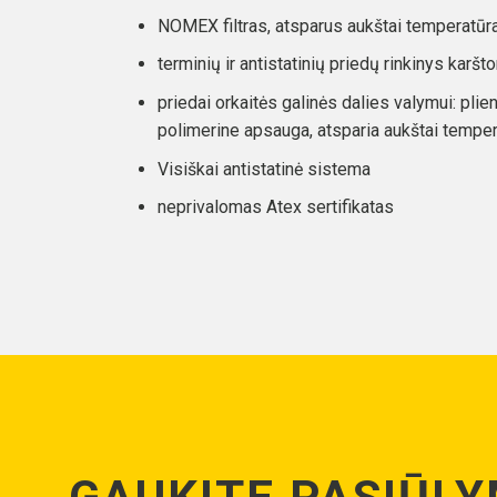
NOMEX filtras, atsparus aukštai temperatūr
terminių ir antistatinių priedų rinkinys ka
priedai orkaitės galinės dalies valymui: plie
polimerine apsauga, atsparia aukštai temper
Visiškai antistatinė sistema
neprivalomas Atex sertifikatas