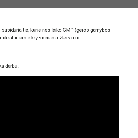
s susiduria tie, kurie nesilaiko GMP (geros gamybos
mikrobiniam ir kryžminiam užteršimui.
ka darbui.