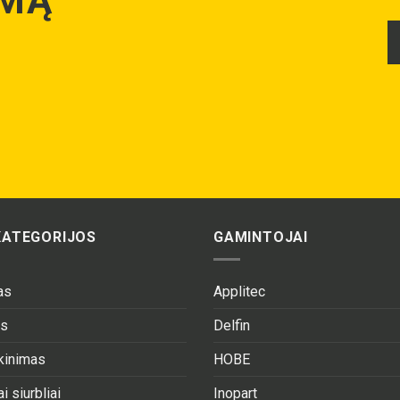
YMĄ
KATEGORIJOS
GAMINTOJAI
as
Applitec
as
Delfin
ekinimas
HOBE
i siurbliai
Inopart