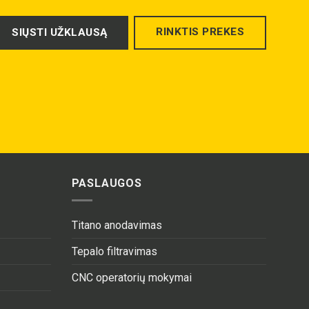
RINKTIS PREKES
SIŲSTI UŽKLAUSĄ
PASLAUGOS
Titano anodavimas
Tepalo filtravimas
CNC operatorių mokymai