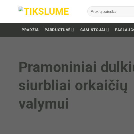
Skip
Ieškoti:
to
content
PRADŽIA
PARDUOTUVĖ
GAMINTOJAI
PASLAUG
Pramoniniai dulki
siurbliai orkaičių
valymui