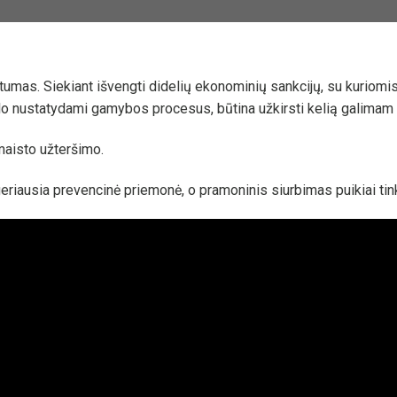
umas. Siekiant išvengti didelių ekonominių sankcijų, su kuriomi
lo nustatydami gamybos procesus, būtina užkirsti kelią galimam 
maisto užteršimo.
 geriausia prevencinė priemonė, o pramoninis siurbimas puikiai tin