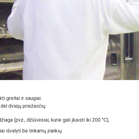
i greitai ir saugiai.
dėl dviejų priežasčių:
ga (pvz., džiūvėsiai, kurie gali įkaisti iki 200 °C),
ai išvalyti be tinkamų įrankių