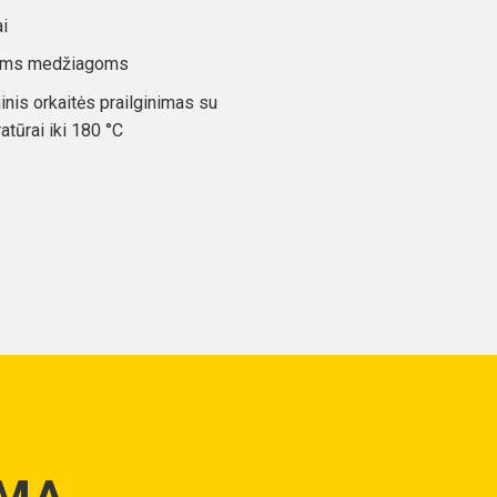
ai
rštoms medžiagoms
ninis orkaitės prailginimas su
atūrai iki 180 °C