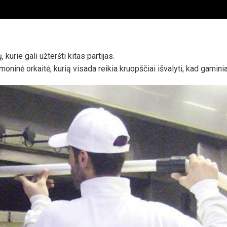
kurie gali užteršti kitas partijas.
inė orkaitė, kurią visada reikia kruopščiai išvalyti, kad gamini