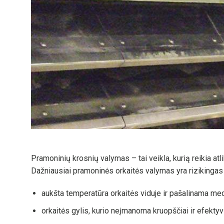
Pramoninių krosnių valymas – tai veikla, kurią reikia atlikt
Dažniausiai pramoninės orkaitės valymas yra rizikingas 
aukšta temperatūra orkaitės viduje ir pašalinama medžia
orkaitės gylis, kurio neįmanoma kruopščiai ir efektyvi