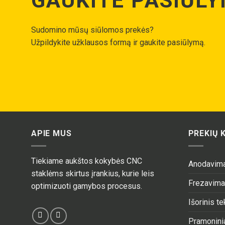
GAUKITE PASIŪL
Sudomino mūsų siūlomos prekės?
Užpildykite užklausos formą ir gaukite pasiūlymą.
APIE MUS
PREKIŲ 
Tiekiame aukštos kokybės CNC
Anodavim
staklėms skirtus įrankius, kurie leis
Frezavim
optimizuoti gamybos procesus.
Išorinis t
Pramoninia